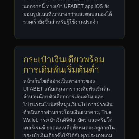
นอกจากนี้ ทางเข้า UFABET app iOS ยัง
มอบรูปแบบที่เบาบางกว่าและตอบสนองได้
รวดเร็วยิ่งขึ้นสำหรับผู้ใช้งานประจำ
กระเป๋าเงินเดียวพร้อม
การเดิมพันเริ่มต้นต่ำ
หน้าเว็บไซต์อย่างเป็นทางการของ
UFABET สนับสนุนการวางเดิมพันเริ่มต้น
จำนวนน้อย ตัวเลือกการเล่นเดโม และ
โปรแกรมโบนัสที่หมุนเวียนไป การฝากเงิน
ดำเนินการผ่านการโอนเงินธนาคาร, True
Wallet, กระเป๋าเงินดิจิทัล, บัตร และคริปโต
เคอร์เรนซี ยอดคงเหลือทั้งหมดจะอยู่ภายใน
กระเป๋าเงินเดียวซึ่งใช้ได้กับทุกประเภทเกม