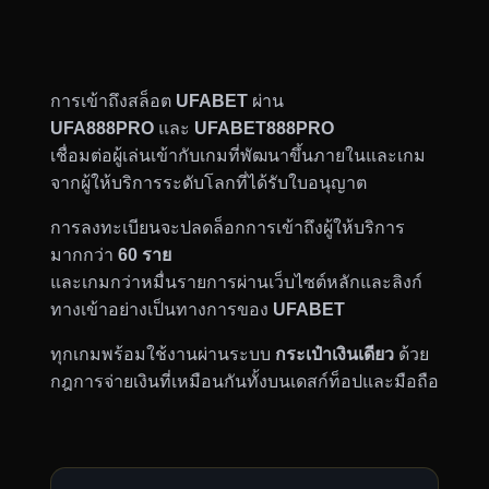
คาสิโนบน UFABET
การเข้าถึงสล็อต
UFABET
ผ่าน
UFA888PRO
และ
UFABET888PRO
เชื่อมต่อผู้เล่นเข้ากับเกมที่พัฒนาขึ้นภายในและเกม
จากผู้ให้บริการระดับโลกที่ได้รับใบอนุญาต
การลงทะเบียนจะปลดล็อกการเข้าถึงผู้ให้บริการ
มากกว่า
60 ราย
และเกมกว่าหมื่นรายการผ่านเว็บไซต์หลักและลิงก์
ทางเข้าอย่างเป็นทางการของ
UFABET
ทุกเกมพร้อมใช้งานผ่านระบบ
กระเป๋าเงินเดียว
ด้วย
กฎการจ่ายเงินที่เหมือนกันทั้งบนเดสก์ท็อปและมือถือ