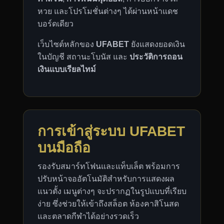
หวย และโปรโมชั่นต่างๆ ได้ผ่านหน้าแดช
บอร์ดเดียว
เว็บไซต์หลักของ
UFABET
ยังแสดงยอดเงิน
ในบัญชี สถานะโบนัส และ
ประวัติการถอน
เงินแบบเรียลไทม์
การเข้าสู่ระบบ UFABET
บนมือถือ
รองรับสมาร์ทโฟนและแท็บเล็ต พร้อมการ
ปรับหน้าจออัตโนมัติสำหรับการแสดงผล
แนวตั้ง เมนูต่างๆ จะปรากฏในรูปแบบที่เรียบ
ง่าย ซึ่งช่วยให้เข้าถึงสล็อต ห้องคาสิโนสด
และตลาดกีฬาได้อย่างรวดเร็ว