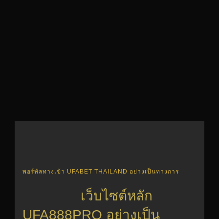
พอร์ทัลทางเข้า UFABET THAILAND อย่างเป็นทางการ
UFABET
เว็บไซต์หลัก
UFA888PRO อย่างเป็น