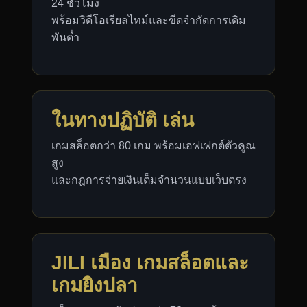
24 ชั่วโมง
พร้อมวิดีโอเรียลไทม์และขีดจำกัดการเดิม
พันต่ำ
ในทางปฏิบัติ เล่น
เกมสล็อตกว่า 80 เกม พร้อมเอฟเฟกต์ตัวคูณ
สูง
และกฎการจ่ายเงินเต็มจำนวนแบบเว็บตรง
JILI เมือง เกมสล็อตและ
เกมยิงปลา