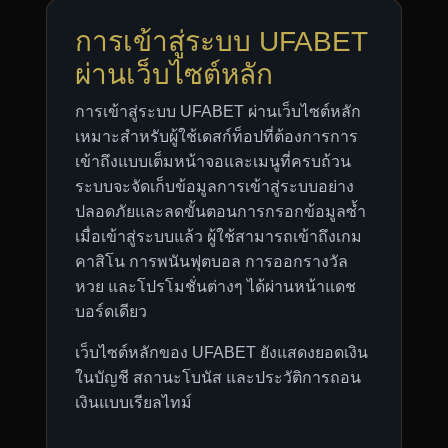
การเข้าสู่ระบบ UFABET
ผ่านเว็บไซต์หลัก
การเข้าสู่ระบบ UFABET ผ่านเว็บไซต์หลัก
เหมาะสำหรับผู้ใช้เดสก์ท็อปที่ต้องการการ
เข้าถึงแบบเต็มหน้าจอและเมนูที่ครบถ้วน
ระบบจะจัดเก็บข้อมูลการเข้าสู่ระบบอย่าง
ปลอดภัยและลดขั้นตอนการกรอกข้อมูลซ้ำ
เมื่อเข้าสู่ระบบแล้ว ผู้ใช้สามารถเข้าถึงเกม
คาสิโน การพนันฟุตบอล การออกรางวัล
หวย และโปรโมชั่นต่างๆ ได้ผ่านหน้าแดช
บอร์ดเดียว
เว็บไซต์หลักของ UFABET ยังแสดงยอดเงิน
ในบัญชี สถานะโบนัส และประวัติการถอน
เงินแบบเรียลไทม์