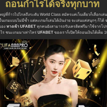
ถอนกำไรได้จริงทุกบาท
ญ่ที่ก้าวไปไกลถึงระดับ World Class สมัครแค่เว็บเดียวก็เลือกเล่น
่นเกมแบบไม่มีซ้ำ แต่ละเกมก็เล่นได้เงินง่าย จะเล่นแค่สนุกๆ ก็ได
กของ
ทางเข้า
UFABET
ทุกคนยังสามารถรับเครดิตฟรีมาใช้จากโปรโม
ลกำไร ชนะเกมมาเท่าไหร่
UFABET
ของเราก็เปิดให้ถอนเงินได้เต็ม