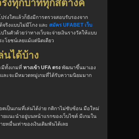
จริงทุกบาททุกสตางค์
ปร่งใสแล้วก็ยังมีการตรวจสอบรับรองจาก
ได้จริงแบบไม่มีโกง และ
สมัคร UFABET เว็บ
ไปในตัวด้วยว่าทางเว็บจะจ่ายเงินรางวัลให้แบบ
ประโยชน์เลยแม้แต่นิดเดียว
่นได้บ้าง
ทั้งเกมที่
ทางเข้า
UFA
ตรง
พัฒนาขึ้นมาเอง
 และจะมีหมวดหมู่เกมที่ได้รับความนิยมมาก
อตเป็นเกมที่เล่นได้ง่าย กติกาไม่ซับซ้อน มือใหม่
่ายแนะนำอยู่บนหน้าแรกของเว็บไซต์ มีเกมใน
ายหมื่นเท่าของเงินเดิมพันได้เลย