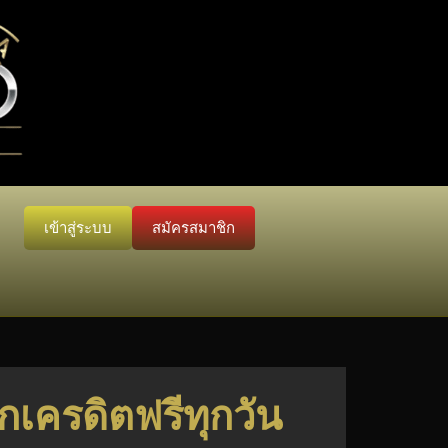
เข้าสู่ระบบ
สมัครสมาชิก
เครดิตฟรีทุกวัน