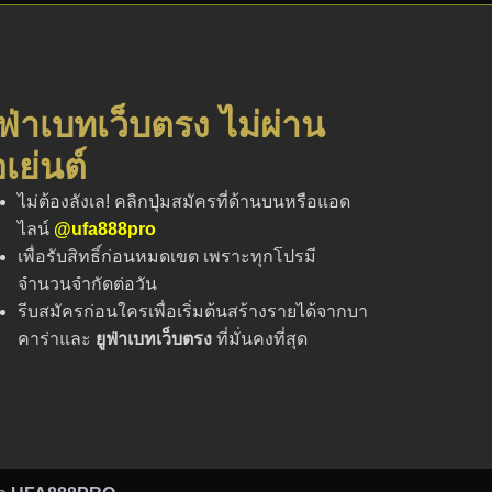
ูฟ่าเบทเว็บตรง ไม่ผ่าน
อเย่นต์
ไม่ต้องลังเล! คลิกปุ่มสมัครที่ด้านบนหรือแอด
ไลน์
@ufa888pro
เพื่อรับสิทธิ์ก่อนหมดเขต เพราะทุกโปรมี
จำนวนจำกัดต่อวัน
รีบสมัครก่อนใครเพื่อเริ่มต้นสร้างรายได้จากบา
คาร่าและ
ยูฟ่าเบทเว็บตรง
ที่มั่นคงที่สุด