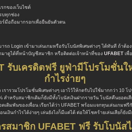
รกของเว็บไซต์
ครบทุกช่อง
ร์มือถือมากรอกเพื่อยืนยันตัวตน
สามารถ Login เข้ามาเล่นเกมหรือรับโบนัสพิเศษต่างๆ ได้ทันที ถ้าต
มาดูได้ที่หน้าบัญชีสมาชิก หรือติดต่อเจ้าหน้าที่ของ
UFABET
เพื
รับเครดิตฟรี ยูฟ่ามีโปรโมชั่นใ
กำไรง่ายๆ
 เรารวมโปรโมชั่นพิเศษต่างๆ เอาไว้ให้กดรับไปใช้มากกว่า 10 โป
30% สำหรับสมาชิกเดิมก็ยังมีทั้งโบนัสเงินฝากรายวัน โบนัสคืนยอดเ
ยอดเดิมพันของเพื่อน เรียกได้ว่า UFABET พร้อมแจกทุนเล่นเกมฟรีก
งินกำไรได้ง่ายๆ เล่นยังไงก็มีแต่ได้ ต่อให้โชคร้ายเล่นเสียก็ยังมี
รสมาชิก UFABET ฟรี รับโบนัสได