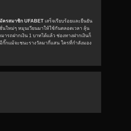
มัครสมาชิก
UFABET
เสร็จเรียบร้อยและยืนยัน
มชั่นใหม่ๆ หมุนเวียนมาให้ใช้กันตลอดเวลา ลุ้น
มารถฝากเงิน 1 บาทได้แล้ว ช่องทางฝากเงินก็
มีกั๊กแม้จะชนะรางวัลมากี่แสน ใครที่กำลังมอง