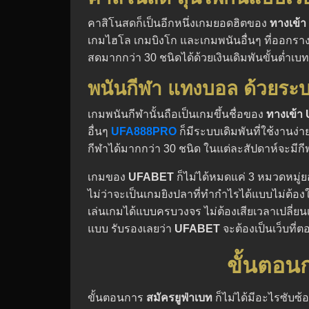
คาสิโนสดก็เป็นอีกหนึ่งเกมยอดฮิตของ
ทางเข้า
เกมไฮโล เกมบิงโก และเกมพนันอื่นๆ ที่ออกรา
สดมากกว่า 30 ชนิดได้ด้วยเงินเดิมพันขั้นต่ำเบ
พนันกีฬา แทงบอล ด้วยระบบที่
เกมพนันกีฬานั้นถือเป็นเกมขึ้นชื่อของ
ทางเข้า
อื่นๆ
UFA888PRO
ก็มีระบบเดิมพันที่ใช้งานง่าย
กีฬาได้มากกว่า 30 ชนิด ในแต่ละสัปดาห์จะมีกีฬ
เกมของ
UFABET
ก็ไม่ได้หมดแค่ 3 หมวดหมู่ยอ
ไม่ว่าจะเป็นเกมยิงปลาที่ทำกำไรได้แบบไม่ต้องใช
เล่นเกมได้แบบครบวงจร ไม่ต้องเสียเวลาเปลี่ย
แบบ รับรองเลยว่า
UFABET
จะต้องเป็นเว็บที่
ขั้นตอนก
ขั้นตอนการ
สมัครยูฟ่าเบท
ก็ไม่ได้มีอะไรซับซ้