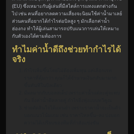
(
EU)
ซึ่งเหมาะกับผู้เล่นที่มีสไตล์การแทงแตกต่างกัน
ไป เช่น คนที่อยากลดความเสี่ยงจะนิยมใช้ค่าน้ำมาเลย์
ส่วนคนที่อยากได้กำไรต่อบิลสูง ๆ มักเลือกค่าน้ำ
ฮ่องกง ทำให้ผู้เล่นสามารถปรับแนวการเล่นให้เหมาะ
กับตัวเองได้ตามต้องการ
ทำไมค่าน้ำดีถึงช่วยทำกำไรได้
จริง
กำไรเพิ่มขึ้นโดยไม่ต้องเพิ่มทุน
แค่เลือกเรท
ราคาที่คุ้มกว่า คุณก็ได้จำนวนเงินกลับมามาก
ขึ้นทันทีในบิลเดียว
มีผลมากกับบอลสเต็ป
เพราะค่าน้ำแต่ละคู่จะทบ
กัน ยิ่งค่าน้ำดีหลายคู่ กำไรยิ่งพุ่งแบบทวีคูณ
ช่วยตัดสินใจได้แม่นยำ เพราะราคาน้ำจะเป็นตัว
บอกแนวโน้มเกม เช่น ราคาไหลขึ้น
–
ลง บ่งบอก
ความได้เปรียบของทีมที่กำลังแข่งขัน