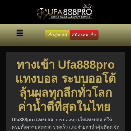
เข้าสู่ระบบ
สมัครสมาชิก
ทางเข้า Ufa888pro
แทงบอล ระบบออโต้
ลุ้นผลทุกลีกทั่วโลก
ค่าน้ำดีที่สุดในไทย
Ufa888pro
แทงบอล
การมองหา
เว็บแทงบอล
ที่ให้
ครบทั้งความสะดวก รวดเร็ว และจ่ายค่าน้ำคุ้มที่สุด จัด