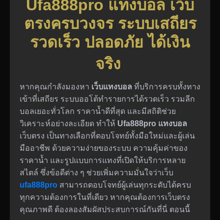
Ufa888pro แทงบอล เว็บ
ตรงครบวงจร ระบบเสถียร
รวดเร็ว ปลอดภัย ได้เงิน
จริง
หากคุณกำลังมองหา
เว็บแทงบอล
ที่บริการครบทั้งทาง
เข้าที่เสถียร ระบบออโต้ทำรายการได้รวดเร็ว รวมลีก
บอลเยอะทั่วโลก ราคาน้ำดีที่สุด และมีสถิติช่วย
วิเคราะห์อย่างละเอียด ทำให้
Ufa888pro
แทงบอล
เว็บตรง เป็นทางเลือกที่ตอบโจทย์ทั้งมือใหม่และผู้เล่น
มืออาชีพ ด้วยความง่ายของระบบ ความคุ้มค่าของ
ราคาน้ำ และรูปแบบการแทงที่เปิดให้บริการหลาย
สไตล์ ซึ่งข้อดีต่าง ๆ ช่วยเพิ่มความมั่นใจว่าเว็บ
ufa888pro
สามารถตอบโจทย์ผู้เล่นทุกระดับได้ครบ
ทุกความต้องการในที่เดียว หากคุณต้องการเว็บตรง
คุณภาพดี ต้องลองสัมผัสประสบการณ์กันที่นี่ ตอนนี้