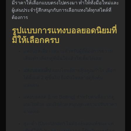
มีราคาให้เลือกแบบตรงไปตรงมา ทำให้ทั้งมือใหม่และ
ผู้เล่นประจำรู้สึกสนุกกับการเลือกแทงได้ทุกสไตล์ที่
ต้องการ
รูปแบบการแทงบอลยอดนิยมที่
มีให้เลือกครบ
แทงบอลเดี่ยว เหมาะสำหรับผู้ที่ต้องการความ
เสี่ยงต่ำ เลือกคู่ที่มั่นใจแล้วใส่เต็มได้เลย
แทงบอลสเต็ป
ตอบโจทย์สายลุ้นคูณกำไร เลือก
ได้ตั้งแต่
2
คู่ขึ้นไป ยิ่งมั่นใจหลายคู่ยิ่งคุ้ม
แน่นอน
แทงบอลสด (
Live Betting)
สำหรับคนที่อยากดู
เกมไปด้วย แทงไปด้วย สนุกสุด เพราะปรับราคา
ตามเกม
สูง–ต่ำ (
Over/Under)
ไม่ต้องลุ้นผลแพ้ชนะ แค่
เชียร์ให้มีประตูตามเรทราคา
ก็รับเงินแบบรัว ๆ