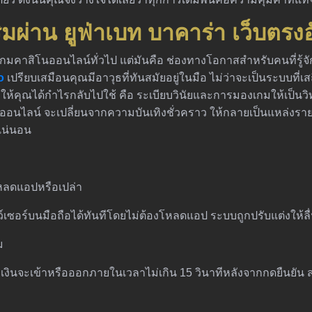
ิมผ่าน ยูฟ่าเบท บาคาร่า เว็บตร
ยงเกมคาสิโนออนไลน์ทั่วไป
แต่มันคือ ช่องทางโอกาสสำหรับคนที่รู
o
เปรียบเสมือนคุณมีอาวุธที่ทันสมัยอยู่ในมือ ไม่ว่าจะเป็นระบบที่เ
่จะทำให้คุณได้กำไรกลับไปใช้ คือ ระเบียบวินัยและการมองเกมให้เป
่าออนไลน์ จะเปลี่ยนจากความบันเทิงชั่วคราว ให้กลายเป็นแหล่งรายได้
แน่นอน
โหลดแอปหรือเปล่า
เซอร์บนมือถือได้ทันทีโดยไม่ต้องโหลดแอป ระบบถูกปรับแต่งให้ลื่
ม
เงินจะเข้าหรือออกภายในเวลาไม่เกิน
15
วินาทีหลังจากกดยืนยัน 