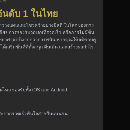
งอันดับ 1 ในไทย
้จักวางแผนและไขว่คว้าอย่างมีสติ ในโลกของการ
สถียร การรองรับวอเลทที่รวดเร็ว หรือการไม่มีขั้น
็นวิทยาศาสตร์มากกว่าการพนัน
หากคุณใช้สติควบคู่
เสริมชั้นดีที่ทั้งสนุก ตื่นเต้น และสร้างผลกำไร
นไหล รองรับทั้ง
iOS
และ
Android
สะดวกรวดเร็วทันใจสายปั่นแน่นอน