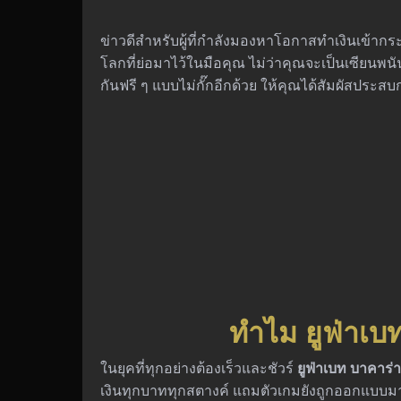
ข่าวดีสำหรับผู้ที่กำลังมองหาโอกาสทำเงินเข้ากร
โลกที่ย่อมาไว้ในมือคุณ ไม่ว่าคุณจะเป็นเซียนพนัน
กันฟรี
ๆ แบบไม่กั๊กอีกด้วย ให้คุณได้สัมผัสประสบก
ทำไม ยูฟ่าเบท
ในยุคที่ทุกอย่างต้องเร็วและชัวร์
ยูฟ่าเบท บาคาร่า
เงินทุกบาททุกสตางค์ แถมตัวเกมยังถูกออกแบบมาให