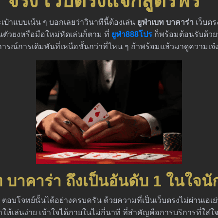
จริง เว็บตรงแจกสูตรฟรี
ะเป๋าแบบเน้น
ๆ บอกเลยว่าวินาทีนี้ต้องเล่น
ยูฟ่าเบท บาคาร่า
เว็บตร
ตัวยงหรือมือใหม่หัดเล่นก็ตาม ที่
ยูฟ่า
888โปร
ก็พร้อมต้อนรับด้วย
ารณ์การเดิมพันที่เหนือชั้นกว่าที่ไหน
ๆ ถ้าพร้อมแล้วมาดูความเจ๋
 บาคาร่า ถึงเป็นอันดับ 1 ในใจน
ตอบโจทย์นั้นได้อย่างครบครัน ด้วยความที่เป็นเว็บตรงไม่ผ่านเอเ
้เล่นง่าย เข้าใจได้ภายในไม่กี่นาที ที่สำคัญคือการบริการที่ใส่ใ