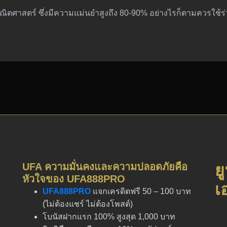
ิตศาสตร์ ซึ่งมีความแม่นยำสูงถึง
80-90%
อย่างไรก็ตามควรใช้ร่ว
UFA ความมั่นคงและความปลอดภัยคือ
ย
หัวใจของ UFA888PRO
เ
UFA888PRO
แจกเครดิตฟรี 50 – 100 บาท
(ไม่ต้องแชร์ ไม่ต้องโพสต์)
โบนัสฝากแรก 100% สูงสุด 1,000 บาท