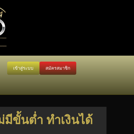
เข้าสู่ระบบ
สมัครสมาชิก
มีขั้นต่ำ ทำเงินได้