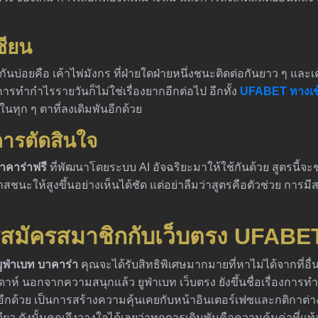
ซียน
็นกันบ่อยคือ เค้าไพ่มังกร ที่ฝ่ายใดฝ่ายหนึ่งชนะติดต่อกันยาว
ๆ และเ
การทำกำไรรายวันก็ไม่ใช่เรื่องยากอีกต่อไป อีกทั้ง
UFABET ทางเข้
นในทุก
ๆ ตาที่ลงเดิมพันอีกด้วย
อการตัดสินใจ
าคาร่าฟรี
ที่พัฒนาโดยระบบ
AI
อัจฉริยะมาให้ใช้กันด้วย สูตรน
อกาสชนะให้สูงขึ้นอย่างเห็นได้ชัด แต่อย่าลืมว่าสูตรคือตัวช่วย การมี
สมัครสมาชิกกับเว็บตรง UFABET 
ยูฟ่าเบท บาคาร่า
คุณจะได้รับสิทธิพิเศษมากมายที่หาไม่ได้จากที่อื่
ดาห์ นอกจากความสนุกแล้ว ยูฟ่าเบท เว็บตรง ยังขึ้นชื่อเรื่องการทำ
ีกด้วย
เป็นการสร้างความคุ้นเคยกับหน้าอินเตอร์เฟซและกติกาต่า
ียว ดังนั้นคุณจึงวางใจได้เลยว่าทุกการเดิมพันคือความคุ้มค่าที่แท้