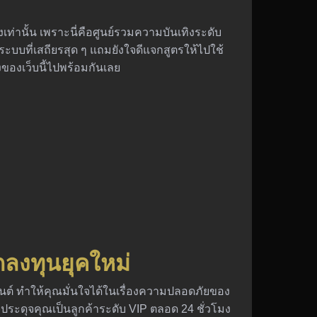
งเท่านั้น เพราะนี่คือศูนย์รวมความบันเทิงระดับ
ระบบที่เสถียรสุด
ๆ แถมยังใจดีแจกสูตรให้ไปใช้
งของเว็บนี้ไปพร้อมกันเลย
ักลงทุนยุคใหม่
ย่นต์ ทำให้คุณมั่นใจได้ในเรื่องความปลอดภัยของ
จประดุจคุณเป็นลูกค้าระดับ
VIP
ตลอด 24 ชั่วโมง