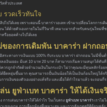
วัลทั่วประเทศ
 รวดเร็วทันใจ
ปได้เลย เพราะตอนนี้ บาคาร่าวอเลท เข้ามาเปลี่ยนโลกการเดิมพัน
น ได้ด้วยตัวเองภายในไม่กี่วินาที เหมาะมากสำหรับคนรุ่นใหม่ท
ข้าหรือยอดค้างไปได้เลย
่ของการเดิมพัน บาคาร่า ฝากถอน 
วามอิสระทางการเงินแบบ
100%
กับระบบ บาคาร่า ฝากถอน ไม่มีขั้นต่
งลงเงินเยอะ มีแค่
10
บาท
20
บาท ก็สามารถเริ่มความสนุกได้ทันที นี
ม่ควรถูกจำกัดด้วยจำนวนเงินในกระเป๋า
ไม่ว่าคุณจะมีทุนหลักร้อย
นได้ยืดหยุ่นขึ้นมาก คุณสามารถปั้นเงินน้อยให้เป็นเงินก้อนใหญ่ได
ุมเกมการเงินของตัวเองอย่างแท้จริง และเมื่อได้กำไรมาแล้ว จะถอนกี
ธีเล่น ยูฟ่าเบท บาคาร่า ให้ได้เงิ
อง
การเล่นบาคาร่าให้ได้กำไร
ในเว็บตรง
ยูฟ่าเบท บาคาร่า
เราไม่ไ
งหวะของเกม การเลือกห้องที่เหมาะสม และการสังเกตสถิติย้อนหลัง สิ่ง