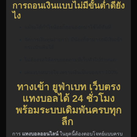
การถอนเงินแบบไม่มีขั้นต่ำดียัง
ไง
แม้จะได้กำไรน้อยก็ถอนออกมาใช้ได้ทันที
จัดการเงินทุนง่ายกว่า
มีน้อยก็สามารถมีเงินเข้า
กระเป๋าเพิ่มได้
ไม่ต้องรอให้ครบยอดตามที่เว็บทั่วไปกำหนด
เล่นแบบสบายใจ เพราะเงินเป็นของเรา
100%
ทางเข้า ยูฟ่าเบท เว็บตรง
แทงบอลได้ 24 ชั่วโมง
พร้อมระบบเดิมพันครบทุก
ลีก
การ
แทงบอลออนไลน์
ในยุคนี้ต้องตอบโจทย์แบบครบ