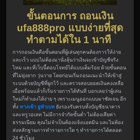
ขั้นตอนการ ถอนเงิน
ufa888pro แบบง่ายที่สุด
ทำตามได้ใน 1 นาที
การถอนเงินคือขั้นตอนที่ผู้เล่นทุกคนต้องการให้ง่าย
และเร็ว แบบไม่ต้องมานั่งลุ้นว่าเงินจะเข้าบัญชีจริง
ไหม และที่เว็บนี้ตอบโจทย์ได้แบบเต็มร้อย ด้วยขั้นตอน
ที่ไม่ยุ่งยาก วุ่นวาย โดยก่อนเริ่มถอนแนะนำให้เข้าสู่
ระบบด้วยบัญชีที่ผูกไว้ และตรวจสอบยอดเงินคงเหลือ
เมื่อพร้อมแล้วก็เริ่มรายการได้ทันที บอกเลยว่าผู้เล่น
ใหม่ก็ทำเองได้ง่าย ๆ เพราะเมนูออกแบบมาชัดเจน อีก
ทั้ง
ทางเข้า ยูฟ่าเบท
ยังรองรับครบทั้งบัญชีธนาคาร
และทรูวอเลท ไม่มีการจำกัดขั้นต่ำ ไม่ต้องเสียค่า
ธรรมเนียม คุณไม่จำเป็นต้องแจ้งแอดมิน และไม่ต้อง
ส่งหลักฐานการทำรายการใด ๆ
ทำรายการได้ตลอด
24
ชั่วโมง