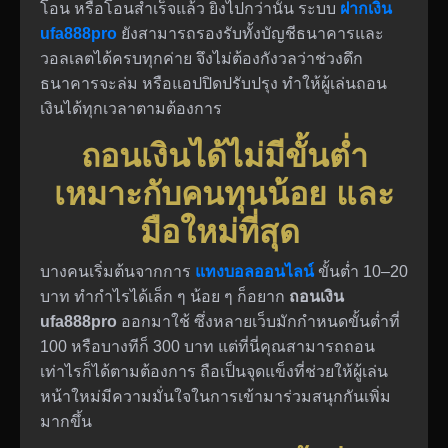
โอน หรือโอนสำเร็จแล้ว
ยิ่งไปกว่านั้น ระบบ
ฝากเงิน
ufa888pro
ยังสามารถรองรับทั้งบัญชีธนาคารและ
วอลเลตได้ครบทุกค่าย จึงไม่ต้องกังวลว่าช่วงดึก
ธนาคารจะล่ม หรือแอปปิดปรับปรุง ทำให้ผู้เล่นถอน
เงินได้ทุกเวลาตามต้องการ
ถอนเงินได้ไม่มีขั้นต่ำ
เหมาะกับคนทุนน้อย และ
มือใหม่ที่สุด
บางคนเริ่มต้นจากการ
แทงบอลออนไลน์
ขั้นต่ำ
10–20
บาท ทำกำไรได้เล็ก ๆ น้อย ๆ ก็อยาก
ถอนเงิน
ufa888pro
ออกมาใช้ ซึ่งหลายเว็บมักกำหนดขั้นต่ำที่
100
หรือบางทีก็
300
บาท แต่ที่นี่คุณสามารถถอน
เท่าไรก็ได้ตามต้องการ ถือเป็นจุดแข็งที่ช่วยให้ผู้เล่น
หน้าใหม่มีความมั่นใจในการเข้ามาร่วมสนุกกันเพิ่ม
มากขึ้น