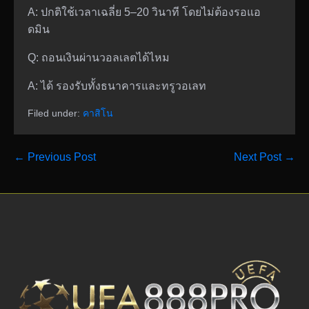
A:
ปกติใช้เวลาเฉลี่ย
5–20
วินาที โดยไม่ต้องรอแอ
ดมิน
Q:
ถอนเงินผ่านวอลเลตได้ไหม
A:
ได้ รองรับทั้งธนาคารและทรูวอเลท
Filed under:
คาสิโน
← Previous Post
Next Post →