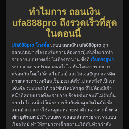
ทำไมการ ถอนเงิน
ufa888pro ถึงรวดเร็วที่สุด
ในตอนนี้
Ufa888pro
โกงมั้ย
ระบบ
ถอนเงิน
ufa888pro
ถูก
ออกแบบมาเพื่อรองรับความต้องการผู้เล่นที่อยากทำ
รายการแบบรวดเร็ว ไม่ต้องรอนาน ซึ่งที่
เว็บตรงยูฟ่า
ระบบสามารถประมวลผลได้ไว ทันใจหลายรายการ
พร้อมกันโดยไม่ค้าง ไม่ดีเลย์ และไม่เจอปัญหาเครดิต
หายกลางทางเหมือนเว็บเอเย่นต์ทั่วไป
และสิ่งที่เป็นจุด
เด่นคือ ระบบออโต้เวอร์ชันใหม่ล่าสุด ที่ไม่ต้องมีเจ้า
หน้าที่คอยตรวจทีละรายการ จึงลดขั้นตอนที่ไม่จำเป็น
ออกไปได้ เหลือไว้เพียงการยืนยันข้อมูลอัตโนมัติ ซึ่ง
แม่นยำกว่าการใช้คนดูแลหลายเท่าตัว นอกจากนี้
ทาง
เข้า ยูฟ่าเบท
ยังมีระบบตรวจสอบเส้นทางธุรกรรมแบบ
เรียลไทม์ ทำให้สามารถเช็กสถานะได้ทันทีว่ากำลัง