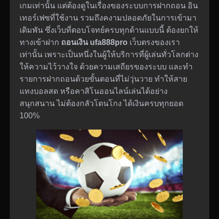
เกมเท่านั้น แต่ต้องดูในเรื่องของระบบการฝากถอน อิน
เทอร์เฟซที่ใช้งาน รวมถึงคงามปลอดภัยในการเข้ามา
เดิมพัน ซึ่งเว็บที่ตอบโจทย์ครบทุกด้านแบบนี้ ต้องยกให้
ทางเข้าฝาก
ถอนเงิน
ufa888pro
เว็บตรงของเรา
เท่านั้น เพราะเป็นหนึ่งในผู้ให้บริการที่ผู้เล่นทั่วโลกต่าง
ให้ความไว้วางใจ ด้วยความเสถียรของระบบ และทำ
รายการฝากถอนด้วยขั้นตอนที่ไม่วุ่นวาย ทำให้สาย
แทงบอลสด หรือคาสิโนออนไลน์เล่นได้อย่าง
สนุกสนาน ไม่ต้องกลัวโดนโกง ได้เงินครบทุกยอด
100%