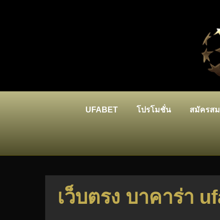
UFABET
โปรโมชั่น
สมัครสม
เว็บตรง บาคาร่า ufa