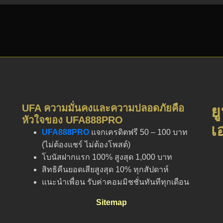
UFA ความมั่นคงและความปลอดภัยคือ
ย
หัวใจของ UFA888PRO
เ
UFA888PRO
แจกเครดิตฟรี 50 – 100 บาท
(ไม่ต้องแชร์ ไม่ต้องโพสต์)
โบนัสฝากแรก 100% สูงสุด 1,000 บาท
สิทธิคืนยอดเสียสูงสุด 10% ทุกสัปดาห์
แนะนำเพื่อน รับค่าคอมมิชชั่นทันทีทุกเดือน
Sitemap