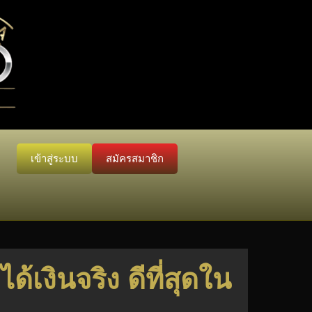
เข้าสู่ระบบ
สมัครสมาชิก
้เงินจริง ดีที่สุดใน