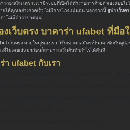
องการถอนเงิน เพราะเรามีระบบที่เปิดให้ทำรายการด้วยตัวเองแบบไม่
่ายให้คุณอย่างรวดเร็ว ไม่มีการโกงแน่นอน นอกจากนี้
ยูฟ่า เว็บตร
เรา ไม่มีคำว่าขาดทุน
องเว็บตรง บาคาร่า ufabet ที่มือให
abet
เว็บตรง ค่ายใหญ่ของเรา ก็รีบเข้ามาสมัครเป็นสมาชิกกันดูก่อนเ
ที่ไม่เคยเล่นมาก่อนก็สามารถเริ่มต้นทำกำไรได้ทันที
ร่า ufabet กับเรา
ณก็สามารถเข้าห้องเดิมพันได้เลย ไม่ต้องโหลด ไม่ต้องตั้งค่าให้ยุ่งย
ห้ทดลองเล่นฟรีก่อนลงสนามจริง เหมาะมากสำหรับมือใหม่ที่อยากเ
บบแสดงสถิติเค้าไพ่ย้อนหลัง พร้อมสูตรให้คุณวิเคราะห์แบบเรียล
 ฝาก-ถอนใน 10 วินาทีเท่านั้น
S
ก็เล่นได้ไม่ต่างกัน ไม่กินเน็ต ไม่เปลืองแบตแน่นอน