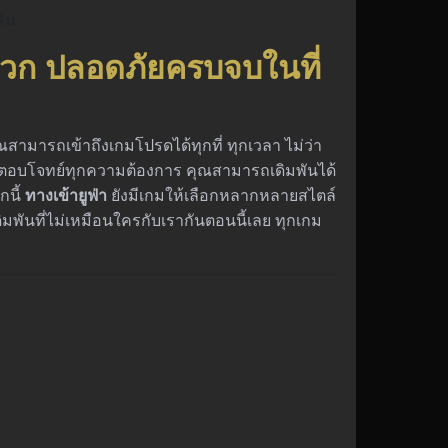
ัน
ะดวก ปลอดภัยครบจบในที่
ณสามารถเข้าถึงเกมโปรดได้ทุกที่ ทุกเวลา ไม่ว่า
ละตอบโจทย์ทุกความต้องการ คุณสามารถเดิมพันได้
กนี้
ทางเข้ายูฟ่า
ยังมีเกมให้เลือกหลากหลายสไตล์
พันที่ไม่เหมือนใครกับเรากันตอนนี้เลย ทุกเกม