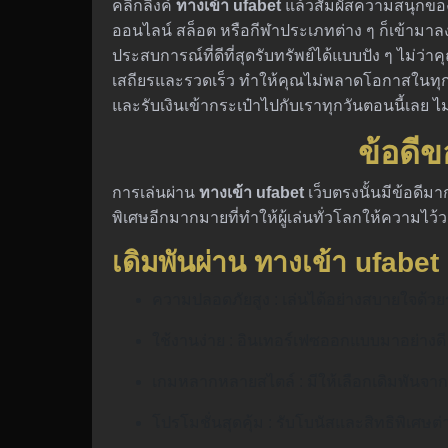
คลิกลิ้งค์
ทางเข้า
ufabet
แล้วสัมผัสความสนุกของธ
ออนไลน์ สล็อต หรือกีฬาประเภทต่าง ๆ ก็เข้ามาลง
ประสบการณ์ที่ดีที่สุดรับทรัพย์ได้แบบปัง ๆ
ไม่ว่าค
เสถียรและรวดเร็ว ทำให้คุณไม่พลาดโอกาสในทุกก
และรับเงินเข้ากระเป๋าไปกับเราทุกวันตอนนี้เลย ไ
ข้อดีข
การเล่นผ่าน
ทางเข้า
ufabet
เว็บตรงนั้นมีข้อดี
พิเศษอีกมากมายที่ทำให้ผู้เล่นทั่วโลกให้ความไว้
เดิมพันผ่าน ทางเข้า ufab
ความปลอดภัยสูง : เล่นได้อย่างสบายใจด้วย
ใช้งานง่าย : อินเทอร์เฟซออกแบบมาอย่างดี
เกมหลากหลายสไตล์ : มีให้เลือกเดิมพันจากท
โปรโมชั่นสุดคุ้ม : รับโบนัสและสิทธิพิเศษต่