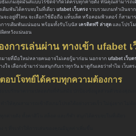
ีมเกมสุดมันส์แบบไร้ขีดจำกัดได้ครบทุกค่ายดัง ที่นี่คุณสามารถเดิ
เดิมพันได้ครบจบในที่เดียว
ufabet
เว็บตรง
รวบรวมเกมทำเงินจากทุ
ุณจะอยู่ที่ไหน จะเลือกใช้มือถือ แท็บเล็ต หรือคอมพิวเตอร์ ก็สามา
ารเดิมพันแน่นอน พร้อมทั้งรับโบนัส
เครดิตฟรี ล่าสุด
และโปรโมชั่
ม่ผิดหวังแน่นอน
องการเล่นผ่าน ทางเข้า ufabet 
มากมายที่มือใหม่หลายคนอาจไม่เคยรู้มาก่อน นอกจาก
ufabet
เว็บต
วางใจ เลือกเข้ามาร่วมสนุกกับเราทุกวัน มาดูกันเลยว่าทำไม เว็บต
et ตอบโจทย์ได้ครบทุกความต้องการ
ระบบรักษาความปลอดภัยที่ทันสมัย ปกป้องข้อมูลส่วนตัวของคุณอย่
 ทำให้คุณสามารถเข้าถึงเกมโปรดได้อย่างรวดเร็ว ไม่ยุ่งยาก ไม่
ุกค่ายดัง ทั้งคาสิโน สล็อต และกีฬา สนุกได้ครบจบในที่เดียว
าง ๆ ที่จะทำให้การเล่นของคุณมีมูลค่าเพิ่มขึ้น