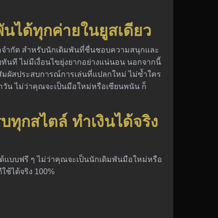
พันได้ทุกค่ายในยูสเดียว
ข้อจำกัด สำหรับนักเดิมพันที่ชื่นชอบความสนุกและ
ันที ไม่มีเงื่อนไขยุ่งยากอย่างแน่นอน นอกจากนี้
สัมผัสประสบการณ์การเล่นที่แปลกใหม่ ไม่ซ้ำใคร
กวัน ไม่ว่าคุณจะเป็นมือใหม่หรือเซียนพนัน ก็
ทุกสไตล์ ทำเงินได้จริง
ด้แบบฟรี ๆ ไม่ว่าคุณจะเป็นนักเดิมพันมือใหม่หรือ
ใช้ได้จริง
100%