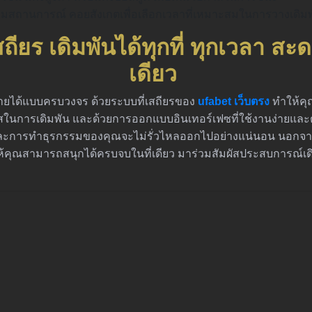
สถานการณ์ คอยสังเกตเพื่อเลือกเวลาที่เหมาะสมในการวางเดิมพ
ถียร เดิมพันได้ทุกที่ ทุกเวลา ส
เดียว
ค่ายได้แบบครบวงจร ด้วยระบบที่เสถียรของ
ufabet
เว็บตรง
ทำให้คุ
อกาสในการเดิมพัน และด้วยการออกแบบอินเทอร์เฟซที่ใช้งานง่ายแ
วและการทำธุรกรรมของคุณจะไม่รั่วไหลออกไปอย่างแน่นอน นอกจา
ห้คุณสามารถสนุกได้ครบจบในที่เดียว มาร่วมสัมผัสประสบการณ์เดิม