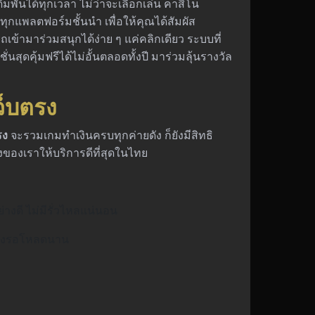
มพันได้ทุกเวลา ไม่ว่าจะเลือกเล่น คาสิโน
กแพลตฟอร์มชั้นนำ เพื่อให้คุณได้สัมผัส
รถเข้ามาร่วมสนุกได้ง่าย
ๆ แค่คลิกเดียว ระบบที่
นสุดคุ้มฟรีได้ไม่อั้นตลอดทั้งปี มาร่วมลุ้นรางวัล
เว็บตรง
รง
จะรวมเกมทำเงินครบทุกค่ายดัง ก็ยังมีสิทธิ
รงของเราให้บริการดีที่สุดในไทย
างดี ไม่มีรั่วไหลแน่นอน
ต้องรอโหลดนาน