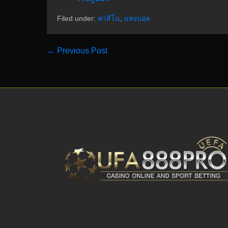
Filed under:
คาสิโน
,
แทงบอล
← Previous Post