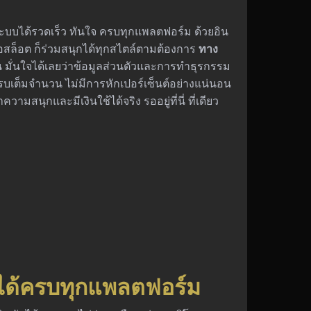
่ระบบได้รวดเร็ว ทันใจ ครบทุกแพลตฟอร์ม ด้วยอิน
อสล็อต
ก็ร่วมสนุกได้ทุกสไตล์ตามต้องการ
ทาง
มั่นใจได้เลยว่าข้อมูลส่วนตัวและการทำธุรกรรม
รบเต็มจำนวน ไม่มีการหักเปอร์เซ็นต์อย่างแน่นอน
ความสนุกและมีเงินใช้ได้จริง รออยู่ที่นี่ ที่เดียว
นุกได้ครบทุกแพลตฟอร์ม