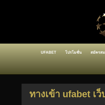
UFABET
โปรโมชั่น
สมัครสม
ทางเข้า ufabet เว็