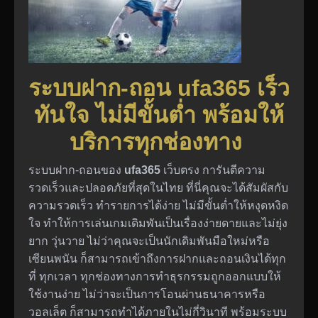
ระบบฝาก-ถอน ufa365 เร็ว
ทันใจ ไม่มีขั้นต่ำ พร้อมให้
บริการทุกช่องทาง
ระบบฝาก-ถอนของ
ufa365
เว็บตรง การันตีความ
รวดเร็วและปลอดภัยที่สุดในไทย ที่นี่คุณจะได้สัมผัสกับ
ความรวดเร็ว ทำรายการได้ง่าย ไม่มีขั้นต่ำให้หงุดหงิด
ใจ ทำให้การเล่นเกมเดิมพันเป็นเรื่องง่ายดายและไม่ยุ่ง
ยาก วุ่นวาย ไม่ว่าคุณจะเป็นนักเดิมพันมือใหม่หรือ
เซียนพนัน ก็สามารถเข้าถึงการฝากและถอนเงินได้ทุก
ที่ ทุกเวลา ทุกช่องทางการทำธุรกรรมถูกออกแบบให้
ใช้งานง่าย ไม่ว่าจะเป็นการโอนผ่านธนาคารหรือ
วอลเล็ต ก็สามารถทำได้ภายในไม่กี่วินาที พร้อมระบบ