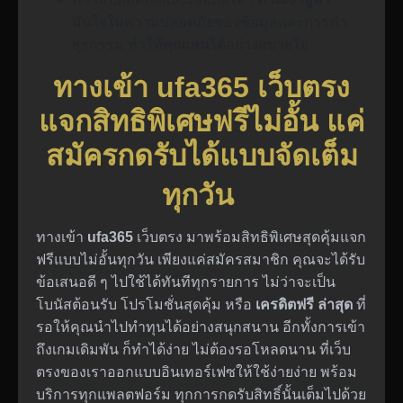
มั่นใจในความปลอดภัยของข้อมูลและการทำ
ธุรกรรม ทำให้คุณเล่นได้อย่างสบายใจ
ทางเข้า ufa365 เว็บตรง
แจกสิทธิพิเศษฟรีไม่อั้น แค่
สมัครกดรับได้แบบจัดเต็ม
ทุกวัน
ทางเข้า
ufa365
เว็บตรง มาพร้อมสิทธิพิเศษสุดคุ้มแจก
ฟรีแบบไม่อั้นทุกวัน เพียงแค่สมัครสมาชิก คุณจะได้รับ
ข้อเสนอดี ๆ ไปใช้ได้ทันทีทุกรายการ ไม่ว่าจะเป็น
โบนัสต้อนรับ โปรโมชั่นสุดคุ้ม หรือ
เครดิตฟรี ล่าสุด
ที่
รอให้คุณนำไปทำทุนได้อย่างสนุกสนาน อีกทั้งการเข้า
ถึงเกมเดิมพัน ก็ทำได้ง่าย ไม่ต้องรอโหลดนาน ที่เว็บ
ตรงของเราออกแบบอินเทอร์เฟซให้ใช้ง่ายง่าย พร้อม
บริการทุกแพลตฟอร์ม ทุกการกดรับสิทธิ์นั้นเต็มไปด้วย