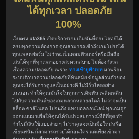
ได้ทุกเวลา ปลอดภัย
100
%
เว็บตรง
ufa365
เปิดบริการเกมเดิมพันที่ตอบโจทย์ได้
ครบทุกความต้องการ
คุณสามารถเข้าถึงเกมโปรดได้
ทุกแพลตฟอร์ม ไม่ว่าจะเป็นคอมพิวเตอร์หรือมือถือ
เล่นได้ทุกที่ทุกเวลาอย่างสะดวกสบาย ไม่ต้องกังวล
เรื่องความปลอดภัย เพราะ
ทางเข้ายูฟ่าเบท
มาพร้อม
ระบบรักษาความปลอดภัยที่ทันสมัย ข้อมูลส่วนตัวของ
คุณจะได้รับการดูแลเป็นอย่างดี ไม่มีรั่วไหลอย่าง
แน่นอน ทำให้คุณมั่นใจในทุกการเดิมพัน เพลิดเพลิน
ไปกับความมันส์ของเกมหลากหลายสไตล์ ไม่ว่าจะเป็น
สล็อต คาสิโนสด ไปจนถึง
แทงบอลออนไลน์ ทุกเกมถูก
ออกแบบมาเพื่อให้คุณได้รับประสบการณ์ที่ดีที่สุด ทำ
กำไรมีเงินใช้แบบง่าย ๆ ไม่ว่าคุณจะเป็นมือใหม่หรือ
เซียนพนัน ก็สามารถรวยได้ก่อนใคร แค่เพียงเข้ามา