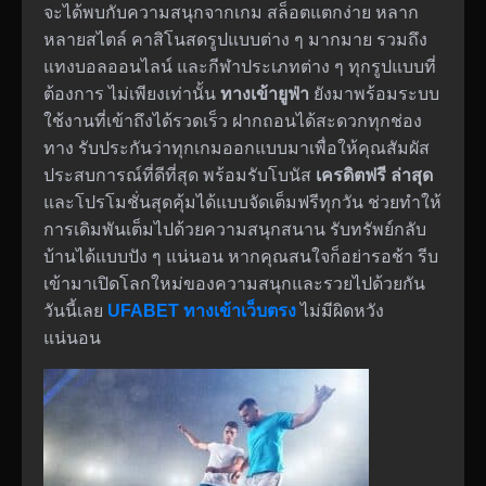
จะได้พบกับความสนุกจากเกม สล็อตแตกง่าย หลาก
หลายสไตล์
คาสิโนสดรูปแบบต่าง ๆ มากมาย รวมถึง
แทงบอลออนไลน์ และกีฬาประเภทต่าง ๆ ทุกรูปแบบที่
ต้องการ ไม่เพียงเท่านั้น
ทางเข้ายูฟ่า
ยังมาพร้อมระบบ
ใช้งานที่เข้าถึงได้รวดเร็ว ฝากถอนได้สะดวกทุกช่อง
ทาง รับประกันว่าทุกเกมออกแบบมาเพื่อให้คุณสัมผัส
ประสบการณ์ที่ดีที่สุด พร้อมรับโบนัส
เครดิตฟรี ล่าสุด
และโปรโมชั่นสุดคุ้มได้แบบจัดเต็มฟรีทุกวัน ช่วยทำให้
การเดิมพันเต็มไปด้วยความสนุกสนาน รับทรัพย์กลับ
บ้านได้แบบปัง ๆ แน่นอน หากคุณสนใจก็อย่ารอช้า รีบ
เข้ามาเปิดโลกใหม่ของความสนุกและรวยไปด้วยกัน
วันนี้เลย
UFABET ทางเข้าเว็บตรง
ไม่มีผิดหวัง
แน่นอน