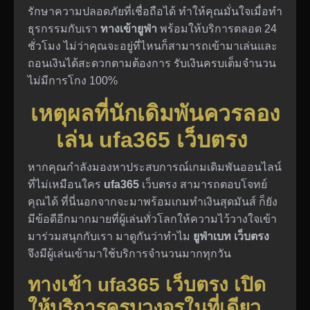
รักษาความปลอดภัยที่เชื่อถือได้ ทำให้คุณมั่นใจเมื่อทำ
ธุรกรรมกับเรา
ทางเข้ายูฟ่า
พร้อมให้บริการตลอด 24
ชั่วโมง ไม่ว่าคุณจะอยู่ที่ไหนก็สามารถเข้ามาเล่นและ
ถอนเงินได้สะดวกตามต้องการ รับเงินครบเต็มจำนวน
ไม่มีการโกง
100%
เหตุผลที่นักเดิมพันควรลอง
เล่น ufa365 เว็บตรง
หากคุณกำลังมองหาประสบการณ์เกมเดิมพันออนไลน์
ที่ไม่เหมือนใคร
ufa365
เว็บตรง สามารถตอบโจทย์
คุณได้ ที่นี่นอกจากจะมาพร้อมเกมทำเงินสุดมันส์ ก็ยัง
มีข้อดีอีกมากมายที่ผู้เล่นทั่วโลกให้ความไว้วางใจเข้า
มาร่วมสนุกกับเรา มาดูกันว่าทำไม
ยูฟ่าเบท เว็บตรง
จึงมีผู้เล่นเข้ามาใช้บริการจำนวนมากทุกวัน
ทางเข้า ufa365 เว็บตรง เปิด
ให้บริการครบวงจรในที่เดียว