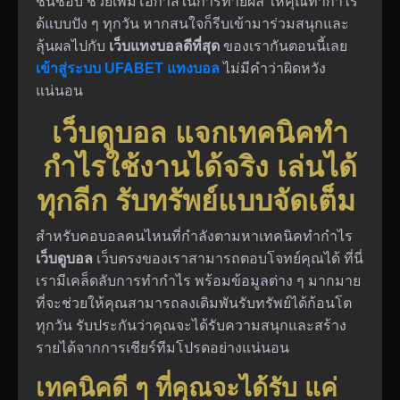
ชื่นชอบ ช่วยเพิ่มโอกาสในการทายผล ให้คุณทำกำไร
ด้แบบปัง ๆ ทุกวัน หากสนใจก็รีบเข้ามาร่วมสนุกและ
ลุ้นผลไปกับ
เว็บแทงบอลดีที่สุด
ของเรากันตอนนี้เลย
เข้าสู่ระบบ UFABET แทงบอล
ไม่มีคำว่าผิดหวัง
แน่นอน
เว็บดูบอล แจกเทคนิคทำ
กำไรใช้งานได้จริง เล่นได้
ทุกลีก รับทรัพย์แบบจัดเต็ม
สำหรับคอบอลคนไหนที่กำลังตามหาเทคนิคทำกำไร
เว็บดูบอล
เว็บตรงของเราสามารถตอบโจทย์คุณได้ ที่นี่
เรามีเคล็ดลับการทำกำไร พร้อมข้อมูลต่าง ๆ มากมาย
ที่จะช่วยให้คุณสามารถลงเดิมพันรับทรัพย์ได้ก้อนโต
ทุกวัน รับประกันว่าคุณจะได้รับความสนุกและสร้าง
รายได้จากการเชียร์ทีมโปรดอย่างแน่นอน
เทคนิคดี ๆ ที่คุณจะได้รับ แค่