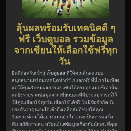
ลุ้นผลพร้อมรับเทคนิคดี ๆ
ฟรี เว็บดูบอล รวมข้อมูล
จากเซียนให้เลือกใช้ฟรีทุก
วัน
ยินดีต้อนรับเข้าสู่
เว็บดูบอล
ที่ให้คุณลุ้นผลแบบ
สนุกสนานพร้อมเทคนิคทำกำไรแจกฟรี ที่นี่เราไม่เพียง
แต่ให้คุณรับชมผลการแข่งขันได้ครบทุกแมตช์เท่านั้น
แต่ยังรวบรวมข้อมูลจากเซียนบอลที่มีประสบการณ์ไว้
ให้คุณเลือกใช้ทุกวัน เลือกใช้ได้ฟรี ไม่มีข้อจำกัด รับ
ประกันว่าคุณจะได้เข้าถึงเคล็ดลับที่ช่วยให้คุณ
วิเคราะห์เกมได้อย่างแม่นยำ ไม่ว่าจะเป็นการฟอร์ม
ทีม สถิติการเล่น หรือแม้แต่ข้อมูลเกี่ยวกับนักเตะที่คุณ