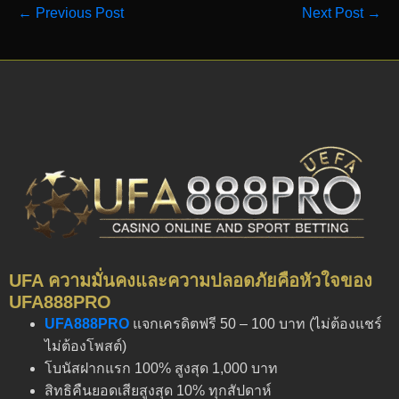
← Previous Post
Next Post →
UFA ความมั่นคงและความปลอดภัยคือหัวใจของ
UFA888PRO
UFA888PRO
แจกเครดิตฟรี 50 – 100 บาท (ไม่ต้องแชร์
ไม่ต้องโพสต์)
โบนัสฝากแรก 100% สูงสุด 1,000 บาท
สิทธิคืนยอดเสียสูงสุด 10% ทุกสัปดาห์