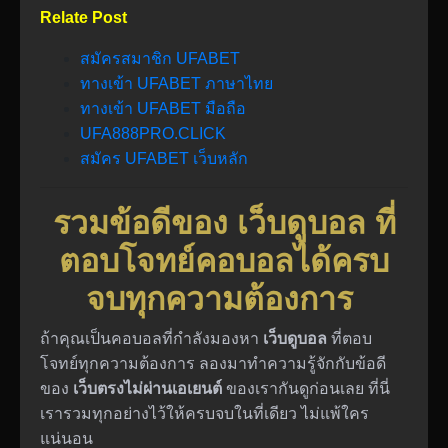
Relate Post
สมัครสมาชิก UFABET
ทางเข้า UFABET ภาษาไทย
ทางเข้า UFABET มือถือ
UFA888PRO.CLICK
สมัคร UFABET เว็บหลัก
รวมข้อดีของ เว็บดูบอล ที่
ตอบโจทย์คอบอลได้ครบ
จบทุกความต้องการ
ถ้าคุณเป็นคอบอลที่กำลังมองหา
เว็บดูบอล
ที่ตอบ
โจทย์ทุกความต้องการ ลองมาทำความรู้จักกับข้อดี
ของ
เว็บตรงไม่ผ่านเอเยนต์
ของเรากันดูก่อนเลย ที่นี่
เรารวมทุกอย่างไว้ให้ครบจบในที่เดียว ไม่แพ้ใคร
แน่นอน