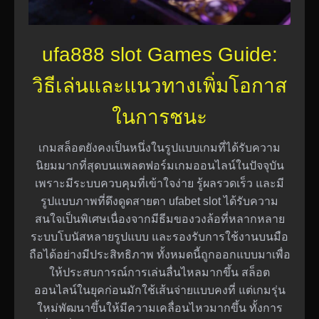
ufa888 slot Games Guide:
วิธีเล่นและแนวทางเพิ่มโอกาส
ในการชนะ
เกมสล็อตยังคงเป็นหนึ่งในรูปแบบเกมที่ได้รับความ
นิยมมากที่สุดบนแพลตฟอร์มเกมออนไลน์ในปัจจุบัน
เพราะมีระบบควบคุมที่เข้าใจง่าย รู้ผลรวดเร็ว และมี
รูปแบบภาพที่ดึงดูดสายตา ufabet slot ได้รับความ
สนใจเป็นพิเศษเนื่องจากมีธีมของวงล้อที่หลากหลาย
ระบบโบนัสหลายรูปแบบ และรองรับการใช้งานบนมือ
ถือได้อย่างมีประสิทธิภาพ ทั้งหมดนี้ถูกออกแบบมาเพื่อ
ให้ประสบการณ์การเล่นลื่นไหลมากขึ้น สล็อต
ออนไลน์ในยุคก่อนมักใช้เส้นจ่ายแบบคงที่ แต่เกมรุ่น
ใหม่พัฒนาขึ้นให้มีความเคลื่อนไหวมากขึ้น ทั้งการ