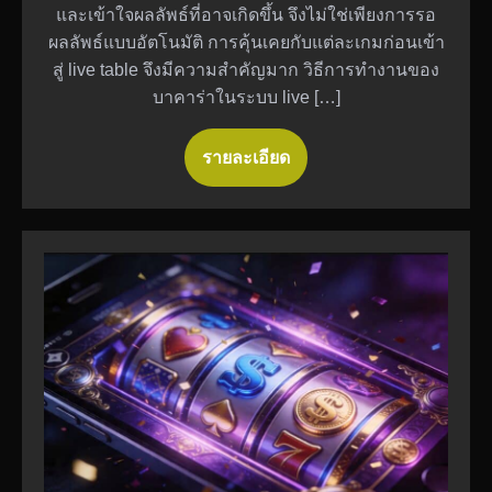
และเข้าใจผลลัพธ์ที่อาจเกิดขึ้น จึงไม่ใช่เพียงการรอ
ผลลัพธ์แบบอัตโนมัติ การคุ้นเคยกับแต่ละเกมก่อนเข้า
สู่ live table จึงมีความสำคัญมาก วิธีการทำงานของ
บาคาร่าในระบบ live […]
รายละเอียด