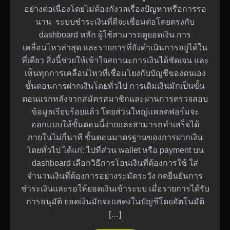
อย่างต่อเนื่องโดยไม่ต้องกังวลเรื่องปัญหาหรือการรอ
นาน ระบบชำระเงินที่ดีจะเชื่อมต่อโดยตรงกับ
dashboard หลัก ผู้ใช้สามารถดูยอดเงิน การ
เคลื่อนไหวล่าสุด และรายการที่ยังดำเนินการอยู่ได้ใน
ที่เดียว สิ่งนี้ช่วยให้เข้าใจสถานะการเงินได้ชัดเจน และ
เห็นทุกการเคลื่อนไหวที่เชื่อมโยงกับบัญชีของตนเอง
ขั้นตอนการฝากเงินโดยทั่วไป การเติมเงินมักเป็นขั้น
ตอนแรกหลังจากสมัครสมาชิกและผ่านการตรวจสอบ
ข้อมูลเรียบร้อยแล้ว โดยส่วนใหญ่แพลตฟอร์มจะ
ออกแบบให้ขั้นตอนนี้ง่ายและสามารถทำเสร็จได้
ภายในไม่กี่นาที ขั้นตอนมาตรฐานของการฝากเงิน
โดยทั่วไป ได้แก่: ไปที่ส่วน wallet หรือ payment บน
dashboard เลือกวิธีการโอนเงินที่ต้องการใช้ ใส่
จำนวนเงินที่ต้องการอย่างระมัดระวัง กดยืนยันการ
ชำระเงินและรอให้ยอดเงินเข้าระบบ เมื่อรายการได้รับ
การอนุมัติ ยอดเงินมักจะแสดงในบัญชีโดยอัตโนมัติ
[…]