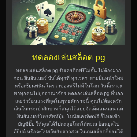
ทดลองเล่นสล็อต pg
ทดลองเล่นสล็อต pg รับเครดิตฟรีไม่อั้น ไม่ต้องฝาก
ก่อน ยืนยันเบอร์ ปั่นได้ทุกที่ ทุกเวลา สายปั่นหน้าใหม่
หรือเซียนพนัน ใครว่าของฟรีไม่มีในโลก วันนี้เราจะ
พาทุกคนไปบุกอาณาจักร ทดลองเล่นสล็อต pg ที่บอก
เลยว่าร้อนแรงที่สุดในพุทธศักราชนี้ คุณไม่ต้องควัก
เงินในกระเป๋าสักบาทก็สนุกได้แบบจัดเต็มแน่นอน แค่
ยืนยันเบอร์โทรศัพท์ปุ๊บ โบนัสเครดิตฟรี ก็ไหลเข้า
บัญชีปั๊บ ให้คุณได้ไปตะลุยโลกใต้ทะเล ย้อนยุคไป
อียิปต์ หรือจะไปสวีทกับสาวสวยในเกมสล็อตก็ย่อมได้