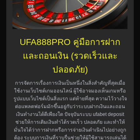
UFA888PRO คู่มือการฝาก
และถอนเงิน (รวดเร็วและ
ปลอดภัย)
การจัดการเรื่องการเงินเป็นหนึ่งในสิ่งสำคัญที่สุดเมื่อ
ใช้งานเว็บไซต์เกมออนไลน์ ผู้ใช้อาจมองเห็นเกมหรือ
รูปแบบเว็บไซต์เป็นสิ่งแรก แต่ท้ายที่สุด ความไว้วางใจ
ต่อแพลตฟอร์มมักขึ้นอยู่กับว่าระบบฝากเงินและถอน
เงินทำงานได้ดีเพียงใด ปัจจุบันระบบ ufabet deposit
ช่วยให้การเติมเงินทำได้รวดเร็ว ปลอดภัย และทำให้
มั่นใจได้ว่าการฝากหรือการจ่ายเงินดำเนินไปอย่างถูก
ต้อง ระบบการเงินที่ราบรื่นช่วยให้ผู้ใช้สามารถเล่นได้