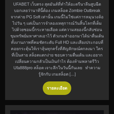
UFABET เว็บตรง สุดมันส์ที่ทำให้อะดรีนาลีนสูบฉีด
บอกเลยว่านาทีนี้ต้อง เกมสล็อต Zombie Outbreak
จากค่าย PG Soft เท่านั้น เกมนี้ไม่ใช่แค่การหมุนวงล้อ
ไปวัน ๆ แต่เป็นการจำลองเหตุการณ์วันสิ้นโลกที่เต็ม
ไปด้วยซอมบี้กระหายเลือด แต่ความสยองนี้กลับซ่อน
ขุมทรัพย์มหาศาลเอาไว้ ตัวเกมทำออกมาได้น่าตื่นเต้น
ทั้งงานภาพที่คมชัดระดับ Full HD และเสียงประกอบที่
คอยกระตุ้นให้เราลุ้นทุกครั้งที่สัญลักษณ์ตกลงมา ใคร
ที่เป็นสาย สล็อตแตกง่าย ชอบความตื่นเต้น และอยาก
เปลี่ยนความกลัวเป็นเงินกำไร ต้องห้ามพลาดรีวิว
Ufa888pro สล็อต เจาะลึกในวันนี้กันเลย ทำความ
รู้จักกับ เกมสล็อต […]
รายละเอียด