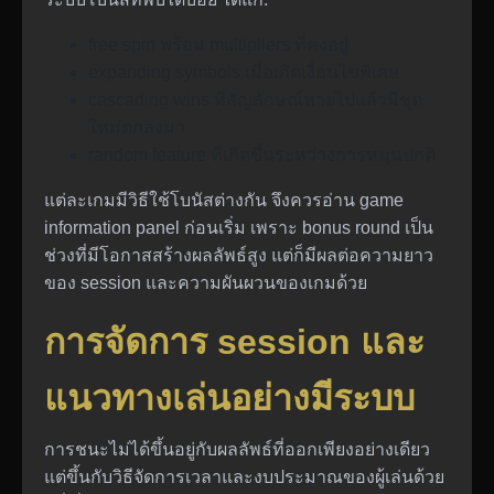
free spin พร้อม multipliers ที่คงอยู่
expanding symbols เมื่อเกิดเงื่อนไขพิเศษ
cascading wins ที่สัญลักษณ์หายไปแล้วมีชุด
ใหม่ตกลงมา
random feature ที่เกิดขึ้นระหว่างการหมุนปกติ
แต่ละเกมมีวิธีใช้โบนัสต่างกัน จึงควรอ่าน game
information panel ก่อนเริ่ม เพราะ bonus round เป็น
ช่วงที่มีโอกาสสร้างผลลัพธ์สูง แต่ก็มีผลต่อความยาว
ของ session และความผันผวนของเกมด้วย
การจัดการ session และ
แนวทางเล่นอย่างมีระบบ
การชนะไม่ได้ขึ้นอยู่กับผลลัพธ์ที่ออกเพียงอย่างเดียว
แต่ขึ้นกับวิธีจัดการเวลาและงบประมาณของผู้เล่นด้วย