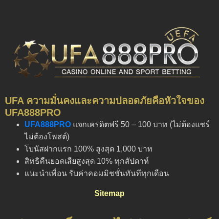
UFA ความมั่นคงและความปลอดภัยคือหัวใจของ
UFA888PRO
UFA888PRO
แจกเครดิตฟรี 50 – 100 บาท (ไม่ต้องแชร์
ไม่ต้องโพสต์)
โบนัสฝากแรก 100% สูงสุด 1,000 บาท
สิทธิคืนยอดเสียสูงสุด 10% ทุกสัปดาห์
แนะนำเพื่อน รับค่าคอมมิชชั่นทันทีทุกเดือน
Sitemap