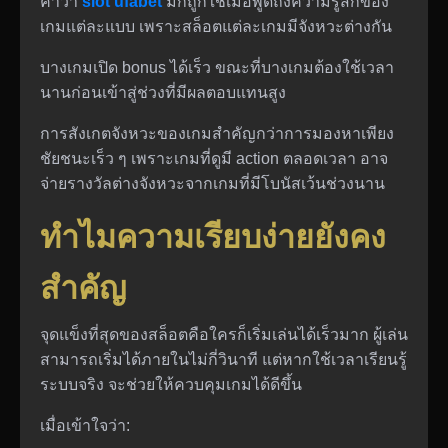
คำว่า
slot ufabet
มักถูกใช้เมื่อพูดถึงความรู้สึกของ
เกมแต่ละแบบ เพราะสล็อตแต่ละเกมมีจังหวะต่างกัน
บางเกมเปิด bonus ได้เร็ว ขณะที่บางเกมต้องใช้เวลา
นานก่อนเข้าสู่ช่วงที่มีผลตอบแทนสูง
การสังเกตจังหวะของเกมสำคัญกว่าการมองหาเพียง
ชัยชนะเร็ว ๆ เพราะเกมที่ดูมี action ตลอดเวลา อาจ
จ่ายรางวัลต่างจังหวะจากเกมที่มีโบนัสเว้นช่วงนาน
ทำไมความเรียบง่ายยังคง
สำคัญ
จุดแข็งที่สุดของสล็อตคือใครก็เริ่มเล่นได้เร็วมาก ผู้เล่น
สามารถเริ่มได้ภายในไม่กี่วินาที แต่หากใช้เวลาเรียนรู้
ระบบจริง จะช่วยให้ควบคุมเกมได้ดีขึ้น
เมื่อเข้าใจว่า: