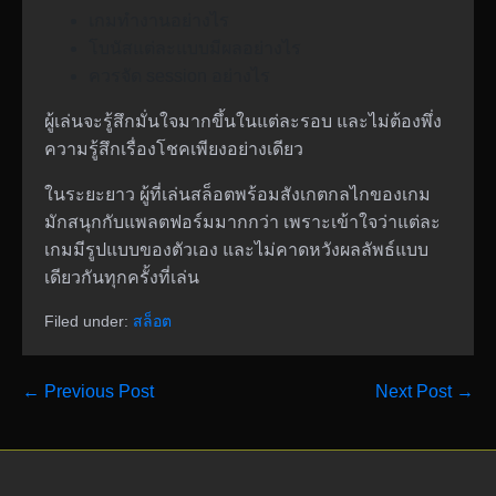
เกมทำงานอย่างไร
โบนัสแต่ละแบบมีผลอย่างไร
ควรจัด session อย่างไร
ผู้เล่นจะรู้สึกมั่นใจมากขึ้นในแต่ละรอบ และไม่ต้องพึ่ง
ความรู้สึกเรื่องโชคเพียงอย่างเดียว
ในระยะยาว ผู้ที่เล่นสล็อตพร้อมสังเกตกลไกของเกม
มักสนุกกับแพลตฟอร์มมากกว่า เพราะเข้าใจว่าแต่ละ
เกมมีรูปแบบของตัวเอง และไม่คาดหวังผลลัพธ์แบบ
เดียวกันทุกครั้งที่เล่น
Filed under:
สล็อต
← Previous Post
Next Post →