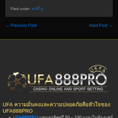
Filed under:
คาสิโน
← Previous Post
Next Post →
UFA ความมั่นคงและความปลอดภัยคือหัวใจของ
UFA888PRO
UFA888PRO
แจกเครดิตฟรี 50 – 100 บาท (ไม่ต้องแชร์