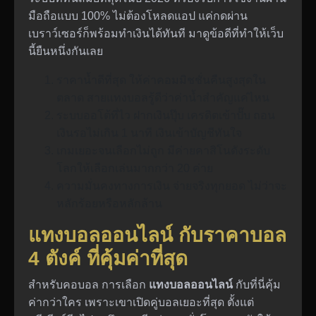
มือถือแบบ 100% ไม่ต้องโหลดแอป แค่กดผ่าน
เบราว์เซอร์ก็พร้อมทำเงินได้ทันที มาดูข้อดีที่ทำให้เว็บ
นี้ยืนหนึ่งกันเลย
ราคาน้ำดีที่สุด ให้ค่าคอมมิชชั่นคืนสูงสุดใน
ตลาด สายแทงบอลรู้ดีว่าค่าน้ำสำคัญแค่ไหน
ระบบออโต้ที่ไว
ฝากเงินปุ๊บ เครดิตเข้าปั๊บ ถอน
เงินรอไม่เกิน 1 นาที เงินเข้าบัญชีทันใจ
เกมเยอะจนเลือกไม่ถูก มีค่ายคาสิโนดังระดับ
โลกให้เลือกเล่นมากกว่า 20 ค่าย
ความมั่นคงทางการเงิน จ่ายจริงทุกยอด ไม่ว่าจะ
หลักร้อยหรือหลักล้าน
แทงบอลออนไลน์ กับราคาบอล
4 ตังค์ ที่คุ้มค่าที่สุด
สำหรับคอบอล การเลือก
แทงบอลออนไลน์
กับที่นี่คุ้ม
ค่ากว่าใคร เพราะเขาเปิดคู่บอลเยอะที่สุด ตั้งแต่