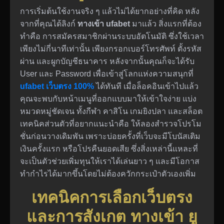
การเริ่มต้นใช้งานจริง
ๆ แล้วไม่ได้ยากอย่างที่คิด หลัง
จากที่คุณได้ลิงก์
ทางเข้า
ufabet
มาแล้ว สิ่งแรกที่ต้อง
ทำคือ
การสมัครสมาชิกผ่านระบบอัตโนมัติ ซึ่งใช้เวลา
เพียงไม่กี่นาทีเท่านั้น เพียงกรอกเบอร์โทรศัพท์ ตั้งรหัส
ผ่าน และผูกบัญชีธนาคาร หลังจากนั้นคุณก็จะได้รับ
User
และ
Password
เพื่อเข้าสู่โลกแห่งความสนุกที่
ufabet
เว็บตรง 100%
ได้ทันที
เมื่อล็อคอินเข้าไปแล้ว
คุณจะพบกับหน้าเมนูที่ออกแบบมาให้เข้าใจง่าย แบ่ง
หมวดหมู่ชัดเจน ทั้งกีฬา คาสิโน เกมยิงปลา และสล็อต
เทคนิคส่วนตัวที่อยากแนะนำคือ
ให้ลองสำรวจโปรโม
ชั่นก่อนวางเดิมพัน เพราะบ่อยครั้งที่เว็บจะมีโบนัสเติม
เงินครั้งแรก หรือโปรคืนยอดเสีย ซึ่งสิ่งเหล่านี้แหละที่
จะเป็นตัวช่วยเพิ่มทุนให้เราได้เล่นยาว
ๆ และมีโอกาส
ทำกำไรได้มากขึ้นโดยไม่ต้องควักกระเป๋าตัวเองเพิ่ม
เทคนิคการเลือกเว็บตรง
และการสังเกต ทางเข้า ยู