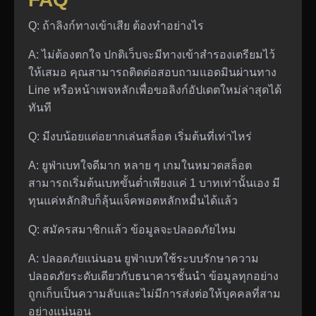
Q:
ถ้าลิงก์ทางเข้าเสีย ต้องทำอย่างไร
A:
ไม่ต้องตกใจ ปกติเว็บจะมีทางเข้าสำรองเตรียมไว้
ให้เสมอ คุณสามารถติดต่อสอบถามแอดมินผ่านทาง
Line
หรือหน้าเพจหลักเพื่อขอลิงก์อัปเดตใหม่ล่าสุดได้
ทันที
Q:
มีงบน้อยแต่อยากเล่นสล็อต เริ่มต้นที่เท่าไหร่
A:
ยูฟ่าเบทใจดีมาก หลาย
ๆ เกมในหมวดสล็อต
สามารถเริ่มต้นเบทขั้นต่ำเพียงแค่
1
บาทเท่านั้นเอง มี
ทุนแค่หลักสิบก็ลุ้นแจ็คพอตหลักหมื่นได้แล้ว
Q:
สมัครสมาชิกแล้ว ข้อมูลจะปลอดภัยไหม
A:
ปลอดภัยแน่นอน ยูฟ่าเบทใช้ระบบรักษาความ
ปลอดภัยระดับเดียวกับธนาคารชั้นนำ ข้อมูลทุกอย่าง
ถูกเก็บเป็นความลับและไม่มีการส่งต่อให้บุคคลที่สาม
อย่างแน่นอน