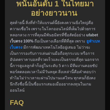
พนันอันดับ 1 ในไทยมา
อย่างยาวนาน
สุดท้ายนี้ สิ่งที่ทำให้แบรนด์นี้ยังคงความยิ่งใหญ่คือ
ความเชื่อใจ เพราะในโลกออนไลน์ที่เต็มไปด้วยการ
หลอกลวง การที่คุณมีพันธมิตรที่ซื่อสัตย์อย่าง
ufabet
เว็บตรง
100%
ถือเป็นทางเลือกที่ดีที่สุด เพราะ
ยูฟ่าเบท
เว็บตรง
มีการพัฒนาเทคโนโลยีอยู่เสมอ ไม่ว่าจะ
เป็นการรองรับการเล่นผ่านมือถือทุกระบบ หรือการ
อัปเดตราคาบอลที่รวดเร็วและเป็นธรรมที่สุด นอกจาก
นี้การดูแลลูกค้าก็อยู่ในระดับ
5
ดาว มีทีมงานคอยซัป
พอร์ตตลอดเวลาไม่มีวันหยุด สิ่งเหล่านี้คือคำตอบว่า
ทำไมไม่ว่าเวลาจะผ่านไปนานแค่ไหน ทุกคนก็ยังคง
นึกถึงชื่อนี้เป็นชื่อแรกเสมอเมื่ออยากลงทุนในเกม
ออนไลน์
FAQ