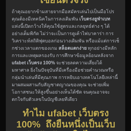
เซียนตัวจริง
ถ้าคุณอยากข้ามสายจากมือสมัครเล่นไปเป็นมือโปร
คุณต้องมีเทคนิคในการลงเดิมพัน
เว็บตรงยูฟ่าเบท
แห่งนี้เปิดกว้างให้คุณใช้สูตรและกลยุทธ์ต่าง
ๆ ได้
อย่างเต็มพิกัด ไม่ว่าจะเป็นการดูเค้าไพ่บาคาร่า การ
วิเคราะห์สถิติฟุตบอลก่อนวางเดิมพัน หรือแม้แต่การเช็
กช่วงเวลาแตกของเกม
สล็อตแตกง่าย
ทุกอย่างมีหลัก
การและเหตุผลรองรับ การศึกษาข้อมูลย้อนหลังจาก
ufabet
เว็บตรง 100%
จะช่วยลดความเสี่ยงได้
มหาศาล ยิ่งในปัจจุบันที่มีเครื่องมือช่วยคำนวณหรือ
กลุ่มนำเล่นที่มีคุณภาพ การหยิบเอาเทคโนโลยีเหล่านี้
มาผสมผสานกับสัญชาตญาณของคุณ จะช่วยเพิ่ม
โอกาสชนะให้สูงขึ้นอย่างเห็นได้ชัด จนคุณอาจจะ
ตกใจกับตัวเลขในบัญชีเลยทีเดียว
ทำไม ufabet เว็บตรง
100% ถึงยืนหนึ่งเป็นเว็บ