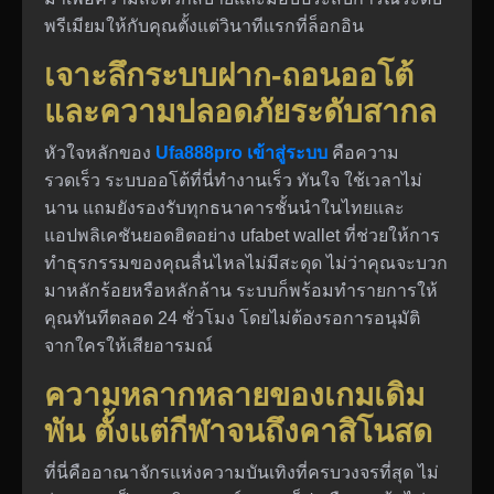
พรีเมียมให้กับคุณตั้งแต่วินาทีแรกที่ล็อกอิน
เจาะลึกระบบฝาก-ถอนออโต้
และความปลอดภัยระดับสากล
หัวใจหลักของ
Ufa888pro
เข้าสู่ระบบ
คือความ
รวดเร็ว ระบบออโต้ที่นี่ทำงานเร็ว ทันใจ ใช้เวลาไม่
นาน แถมยังรองรับทุกธนาคารชั้นนำในไทยและ
แอปพลิเคชันยอดฮิตอย่าง
ufabet wallet
ที่ช่วยให้การ
ทำธุรกรรมของคุณลื่นไหลไม่มีสะดุด ไม่ว่าคุณจะบวก
มาหลักร้อยหรือหลักล้าน ระบบก็พร้อมทำรายการให้
คุณทันทีตลอด 24 ชั่วโมง โดยไม่ต้องรอการอนุมัติ
จากใครให้เสียอารมณ์
ความหลากหลายของเกมเดิม
พัน ตั้งแต่กีฬาจนถึงคาสิโนสด
ที่นี่คืออาณาจักรแห่งความบันเทิงที่ครบวงจรที่สุด ไม่