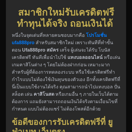
สมาชิกใหม่รับเครดิตฟรี
ทำทุนได้จริง ถอนเงินได้
หนึ่งในจุดเด่นที่หลายคนชอบมากคือ
โปรโมชั่น
ufa888pro
สำหรับสมาชิกใหม่ เพราะทันทีที่ทำขั้น
ตอน
Ufa888pro
สมัคร
เสร็จ ผู้เล่นจะได้รับ โบนัส
เครดิตฟรี
ทันทีเพื่อนำไปใช้
แทงบอลออนไลน์
หรือเล่น
เกมคาสิโนต่าง ๆ โดยไม่ต้องฝากก่อน เหมาะมาก
สำหรับผู้ที่ต้องการทดลองระบบ หรือใช้เครดิตฟรีทำ
กำไรแบบไม่ต้องใช้เงินทุนของตัวเอง อีกทั้งเครดิตฟรีที่
นี่เป็นแบบใช้งานได้จริง คุณสามารถนำไปแทงบอล
ปั่น
สล็อต
เล่น
คาสิโนสด
หรือเกมอื่น ๆ ภายในเว็บได้ตาม
ต้องการ แถมยังสามารถถอนเงินได้จริงตามเงื่อนไขที่
กำหนด แบบไม่ต้องแชร์ ไม่ต้องโพสต์อีกด้วย
ข้อดีของการรับเครดิตฟรีที่ ยู
ฟ่าเบท เว็บตรง