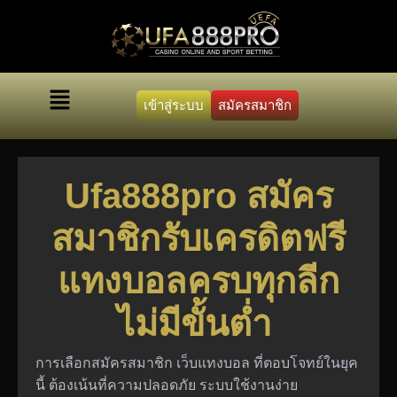
เข้าสู่ระบบ
สมัครสมาชิก
Ufa888pro สมัคร
สมาชิกรับเครดิตฟรี
แทงบอลครบทุกลีก
ไม่มีขั้นต่ำ
การเลือกสมัครสมาชิก เว็บแทงบอล ที่ตอบโจทย์ในยุค
นี้ ต้องเน้นที่ความปลอดภัย ระบบใช้งานง่าย