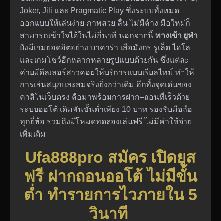
Joker, Jili
และ
Pragmatic Play
ซึ่งระบบทั้งหมด
ออกแบบให้เล่นง่าย ภาพสวย ลื่น ไม่มีค้าง มือใหม่ก็
สามารถเข้าใจได้ในไม่กี่นาที
นอกจากนี้
ทางเข้า ยูฟ่า
ยังมีเกมยอดฮิตอย่าง บาคาร่า เสือมังกร รูเล็ต ไฮโล
และเกมโชว์อีกหลากหลายรูปแบบด้วยกัน ซึ่งแต่ละ
ค่ายมีดีลเลอร์สาวคอยให้บริการแบบเรียลไทม์ ทำให้
การเล่นสนุกและสมจริงยิ่งกว่าเดิม
อีกทั้งจุดเด่นของ
คาสิโนเว็บตรง คือมาพร้อมการฝาก–ถอนที่เร็วด้วย
ระบบออโต้
เดิมพันขั้นต่ำเพียง
10
บาท
รองรับมือถือ
ทุกยี่ห้อ
รวมถึงมีโหมดทดลองเล่นฟรี ไม่มีค่าใช้จ่าย
เพิ่มเติม
Ufa888pro สมัคร เปิดยูส
ฟรี ฝากถอนออโต้ ไม่มีขั้น
ต่ำ ทำรายการไวภายใน 5
วินาที