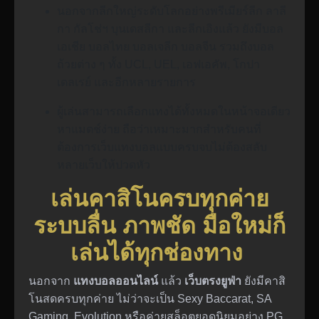
นอกจากลีกใหญ่ระดับโลกอย่างพรีเมียร์ลีก ลาลี
กา กัลโช่ฯ บุนเดสลีกา และลีกเอิงแล้ว ยังมีบอล
เอเชีย บอลไทย บอลเจลีก บอลจีน รวมถึงบอล
ถ้วยต่าง ๆ ทั้ง
UCL, UEL,
เอฟเอคัพ
,
โกปา
เดลเรย์ และอีกหลายรายการ
ผู้เล่นสามารถเลือกแทงได้ทั้งหมดในหน้าจอเดียว
หาแมตช์ง่าย ถือว่าเหมาะมากสำหรับคนที่
ต้องการเว็บแทงบอลแบบครบจบไม่ต้องสลับ
หลายเว็บให้ปวดหัว
เล่นคาสิโนครบทุกค่าย
ระบบลื่น ภาพชัด มือใหม่ก็
เล่นได้ทุกช่องทาง
นอกจาก
แทงบอลออนไลน์
แล้ว
เว็บตรงยูฟ่า
ยังมีคาสิ
โนสดครบทุกค่าย ไม่ว่าจะเป็น
Sexy Baccarat, SA
Gaming, Evolution
หรือค่ายสล็อตยอดนิยมอย่าง
PG,