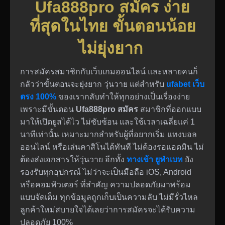
Ufa888pro สมัคร ง่าย
ที่สุดในไทย ขั้นตอนน้อย
ไม่ยุ่งยาก
การสมัครสมาชิกกับเว็บเกมออนไลน์ และหลายคนก็
กลัวว่าขั้นตอนจะยุ่งยาก วุ่นวาย แต่สำหรับ
ufabet
เว็บ
ตรง 100%
ของเรากลับทำให้ทุกอย่างเป็นเรื่องง่าย
เพราะมีขั้นตอน
Ufa888pro
สมัคร
สมาชิกที่ออกแบบ
มาให้เปิดยูสได้ไว ไม่ซับซ้อน และใช้เวลาเฉลี่ยแค่
1
นาทีเท่านั้น เหมาะมากสำหรับผู้ที่อยากเริ่ม
แทงบอล
ออนไลน์ หรือเล่นคาสิโนได้ทันที ไม่ต้องรอแอดมิน ไม่
ต้องส่งเอกสารให้วุ่นวาย อีกทั้ง
ทางเข้า ยูฟ่าเบท
ยัง
รองรับทุกอุปกรณ์ ไม่ว่าจะเป็นมือถือ
iOS, Android
หรือคอมพิวเตอร์
ที่สำคัญ ความปลอดภัยมาพร้อม
แบบจัดเต็ม ทุกข้อมูลถูกเก็บเป็นความลับ ไม่มีรั่วไหล
ลูกค้าใหม่สบายใจได้เลยว่าการสมัครจะได้รับความ
ปลอดภัย
100%