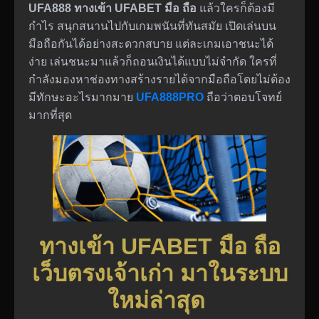
UFA888 ทางเข้า UFABET
มือ ถือ
แล้วใครก็ต้องมี
กำไร สนุกสนานไปกับเกมพนันที่ทันสมัย เปิดเล่นบน
มือถือกันได้อย่างสะดวกสบาย แต่ละเกมเอาชนะได้
ง่าย เล่นชนะมาแล้วก็ถอนเงินได้แบบไม่จำกัด ใครที่
กำลังมองหาช่องทางสร้างรายได้จากมือถือโดยไม่ต้อง
มีทักษะอะไรมากมาย
UFA888PRO
ถือว่าตอบโจทย์
มากที่สุด
ทางเข้า UFABET มือ ถือ
เว็บตรงเจ้าเก่า มาในระบบ
ใหม่ล่าสุด