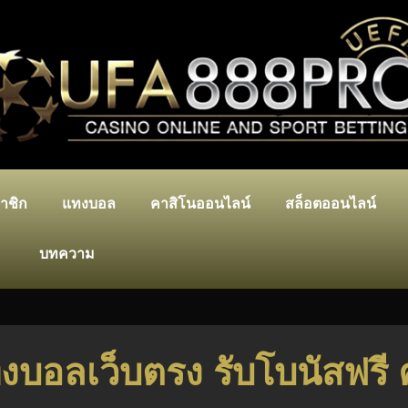
าชิก
แทงบอล
คาสิโนออนไลน์
สล็อตออนไลน์
บทความ
อลเว็บตรง รับโบนัสฟรี ค่