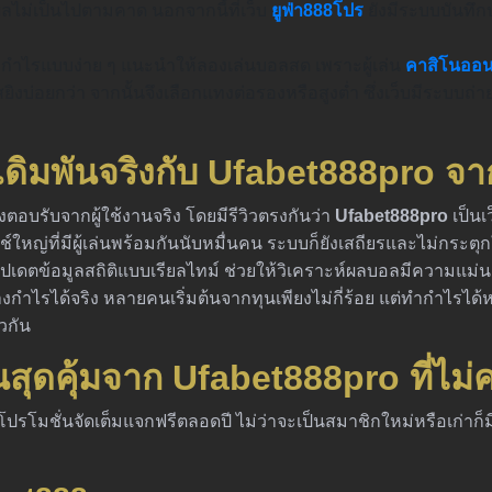
่ผลไม่เป็นไปตามคาด นอกจากนี้ที่เว็บ
ยูฟ่า888โปร
ยังมีระบบบันทึกป
มกำไรแบบง่าย ๆ แนะนำให้ลองเล่นบอลสด เพราะผู้เล่น
คาสิโนออน
งบ่อยกว่า จากนั้นจึงเลือกแทงต่อรองหรือสูงต่ำ ซึ่งเว็บมีระบบ
ดิมพันจริงกับ Ufabet888pro จาก
ยงตอบรับจากผู้ใช้งานจริง โดยมีรีวิวตรงกันว่า
Ufabet888pro
เป็นเ
ใหญ่ที่มีผู้เล่นพร้อมกันนับหมื่นคน ระบบก็ยังเสถียรและไม่กระตุก
ดตข้อมูลสถิติแบบเรียลไทม์ ช่วยให้วิเคราะห์ผลบอลมีความแม่นยำ
งกำไรได้จริง
หลายคนเริ่มต้นจากทุนเพียงไม่กี่ร้อย แต่ทำกำไรได้หลั
วกัน
นสุดคุ้มจาก Ufabet888pro ที่ไ
โปรโมชั่นจัดเต็มแจกฟรีตลอดปี ไม่ว่าจะเป็นสมาชิกใหม่หรือเก่าก็มีส