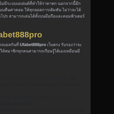
ม่มีระบบเอเย่นต์ที่ทำให้ราคาตก
นอกจากนี้อีก
ีระบบคืนค่าคอม ให้ทุกยอดการเดิมพัน ไม่ว่าจะได้
มือโปร สามารถเล่นได้ทั้งบนมือถือและคอมพิวเตอร์
fabet888pro
ทงบอลกันที่
Ufabet888pro
เว็บตรง รับรองว่าจะ
บอลให้สมาชิกทุกคนสามารถเรียนรู้ได้เองเหมือนมี
รพบกันของทั้งสองทีม
,
ตัวผู้เล่นบาดเจ็บ หรือ
ให้ดูครบถ้วน ทำให้ง่ายต่อการวิเคราะห์ก่อนวาง
กว่า ควรเริ่มจากแทงบอลเดี่ยวก่อน เพราะ
็ปเพื่อเพิ่มผลกำไร
กเป็นส่วน ๆ เช่น เล่นครั้งละไม่เกิน
5-10%
ของ