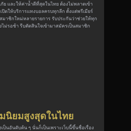
ภัย และให้ค่าน้ำดีที่สุดในไทย ต้องไม่พลาดเข้า
ี่เปิดให้บริการแทงบอลครบทุกลีก ตั้งแต่พรีเมียร์
สมาชิกใหม่หลายรายการ รับประกันว่าช่วยให้ทุก
ไม่รอช้า รีบตัดสินใจเข้ามาสมัครเป็นสมาชิก
ามนิยมสูงสุดในไทย
เป็นอันดับต้น ๆ นั่นก็เป็นเพราะเว็บนี้ขึ้นชื่อเรื่อง