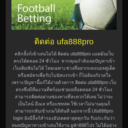
ติดต่อ ufa888pro
คลิกลิ้งก์เข้าเล่นไม่ได้ ติดต่อ ufa888pro แอดมินเว็บ
ตรงได้ตลอด 24 ชั่วโมง หากคุณกำลังเจอปัญหาเข้า
เว็บเดิมพันไม่ได้ โดยเฉพาะช่วงที่อยากแทงบอลคู่เด็ด
หรือสมัครเพื่อรับโบนัสแรกเข้า ก็ไม่ต้องกังวลใจ
เพราะปัญหานี้แก้ได้ง่ายด้วยการ ติดต่อ ufa888pro เว็บ
ตรงซึ่งมีทีมงานที่พร้อมช่วยเหลือตลอด 24 ชั่วโมง
สามารถติดต่อผ่านช่องทางที่สะดวกได้เลย ไม่ว่าจะ
เป็นไลน์ อีเมล หรือแชทสด ใช้เวลาไม่นานคุณก็
สามารถกลับเข้าเกมได้ทันที นอกจากนี้ Ufa888pro
login ยังมีลิ้งก์สำรองอัปเดตล่าสุดทุกวัน รับประกันว่า
หมดปัญหาทางเข้าเล่นใช้งาน ยูฟ่า888โปร ไม่ได้อย่าง