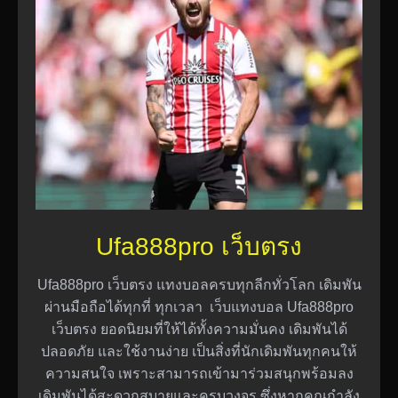
Ufa888pro เว็บตรง
Ufa888pro เว็บตรง แทงบอลครบทุกลีกทั่วโลก เดิมพัน
ผ่านมือถือได้ทุกที่ ทุกเวลา เว็บแทงบอล Ufa888pro
เว็บตรง ยอดนิยมที่ให้ได้ทั้งความมั่นคง เดิมพันได้
ปลอดภัย และใช้งานง่าย เป็นสิ่งที่นักเดิมพันทุกคนให้
ความสนใจ เพราะสามารถเข้ามาร่วมสนุกพร้อมลง
เดิมพันได้สะดวกสบายและครบวงจร ซึ่งหากคุณกำลัง