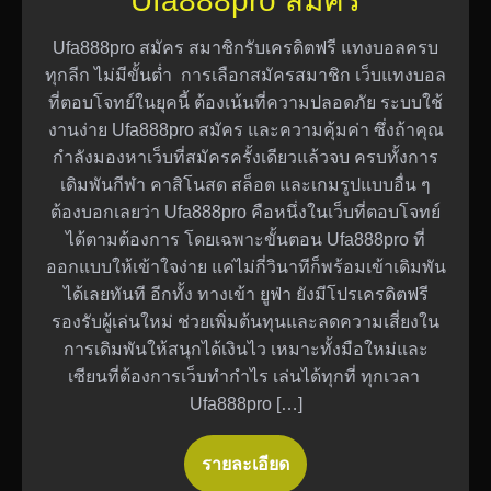
Ufa888pro สมัคร
Ufa888pro สมัคร สมาชิกรับเครดิตฟรี แทงบอลครบ
ทุกลีก ไม่มีขั้นต่ำ การเลือกสมัครสมาชิก เว็บแทงบอล
ที่ตอบโจทย์ในยุคนี้ ต้องเน้นที่ความปลอดภัย ระบบใช้
งานง่าย Ufa888pro สมัคร และความคุ้มค่า ซึ่งถ้าคุณ
กำลังมองหาเว็บที่สมัครครั้งเดียวแล้วจบ ครบทั้งการ
เดิมพันกีฬา คาสิโนสด สล็อต และเกมรูปแบบอื่น ๆ
ต้องบอกเลยว่า Ufa888pro คือหนึ่งในเว็บที่ตอบโจทย์
ได้ตามต้องการ โดยเฉพาะขั้นตอน Ufa888pro ที่
ออกแบบให้เข้าใจง่าย แค่ไม่กี่วินาทีก็พร้อมเข้าเดิมพัน
ได้เลยทันที อีกทั้ง ทางเข้า ยูฟ่า ยังมีโปรเครดิตฟรี
รองรับผู้เล่นใหม่ ช่วยเพิ่มต้นทุนและลดความเสี่ยงใน
การเดิมพันให้สนุกได้เงินไว เหมาะทั้งมือใหม่และ
เซียนที่ต้องการเว็บทำกำไร เล่นได้ทุกที่ ทุกเวลา
Ufa888pro […]
รายละเอียด