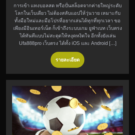
การเข้า แทงบอลสด หรือปั่นสล็อตจากค่ายใหญ่ระดับ
โลกในเว็บเดียว ไม่ต้องสลับแอปให้วุ่นวาย เหมาะกับ
ทั้งมือใหม่และมือโปรที่อยากเล่นได้ทุกที่ทุกเวลา ขอ
เพียงมีอินเทอร์เน็ต ก็เข้าถึงระบบเกม ยูฟ่าเบท เว็บตรง
ได้ทันทีแบบไม่สะดุดให้หงุดหงิดใจ อีกทั้งยังเล่น
Ufa888pro เว็บตรง ได้ทั้ง iOS และ Android […]
รายละเอียด