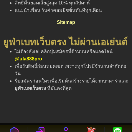
สิทธิคืนยอดเสียสูงสุด 10% ทุกสัปดาห์
แนะนำเพื่อน รับค่าคอมมิชชั่นทันทีทุกเดือน
Sitemap
ยูฟ่าเบทเว็บตรง ไม่ผ่านเอเย่นต์
ไม่ต้องลังเล! คลิกปุ่มสมัครที่ด้านบนหรือแอดไลน์
@ufa888pro
เพื่อรับสิทธิ์ก่อนหมดเขต เพราะทุกโปรมีจำนวนจำกัดต่อ
วัน
รีบสมัครก่อนใครเพื่อเริ่มต้นสร้างรายได้จากบาคาร่าและ
ยูฟ่าเบทเว็บตรง
ที่มั่นคงที่สุด
ทางเข้าUFABET
แทงบอลออนไลน์ บาคาร่า หวย หรือปั่น