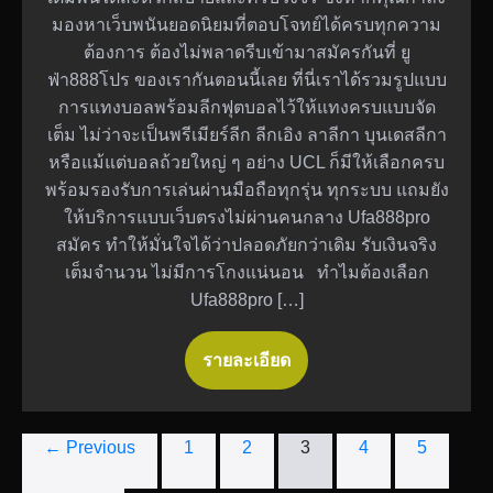
มองหาเว็บพนันยอดนิยมที่ตอบโจทย์ได้ครบทุกความ
ต้องการ ต้องไม่พลาดรีบเข้ามาสมัครกันที่ ยู
ฟ่า888โปร ของเรากันตอนนี้เลย ที่นี่เราได้รวมรูปแบบ
การแทงบอลพร้อมลีกฟุตบอลไว้ให้แทงครบแบบจัด
เต็ม ไม่ว่าจะเป็นพรีเมียร์ลีก ลีกเอิง ลาลีกา บุนเดสลีกา
หรือแม้แต่บอลถ้วยใหญ่ ๆ อย่าง UCL ก็มีให้เลือกครบ
พร้อมรองรับการเล่นผ่านมือถือทุกรุ่น ทุกระบบ แถมยัง
ให้บริการแบบเว็บตรงไม่ผ่านคนกลาง Ufa888pro
สมัคร ทำให้มั่นใจได้ว่าปลอดภัยกว่าเดิม รับเงินจริง
เต็มจำนวน ไม่มีการโกงแน่นอน ทำไมต้องเลือก
Ufa888pro […]
รายละเอียด
← Previous
1
2
3
4
5