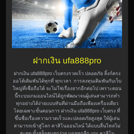
ฝากเงิน ufa888pro
ฝากเงิน ufa888pro เว็บตรงรวดเร็ว ปลอดภัย ลิ้งก์ตรง
ออโต้เดิมพันได้ทุกที่ ทุกเวลา การลงทุนเดิมพันกับเว็บ
ใหญ่ที่เชื่อถือได้ จะไม่ใช่เรื่องยากอีกต่อไป เพราะตอน
นี้ระบบเกมออนไลน์ได้ถูกพัฒนาจนผู้เล่นสามารถทำ
ทุกอย่างได้ง่ายแบบทันทีผ่านมือถือเพียงเครื่องเดียว
โดยเฉพาะขั้นตอนการ ฝากเงิน ufa888pro เว็บตรง ที่
ขึ้นชื่อเรื่องความรวดเร็วและปลอดภัยสูงสุด ให้ผู้เล่น
สามารถเข้าสู่โลก คาสิโนออนไลน์ ได้แบบลื่นไหลไม่
สะดุด ทั้งสล็อตแตกง่าย บอลทุกลีก เกม คาสิโน