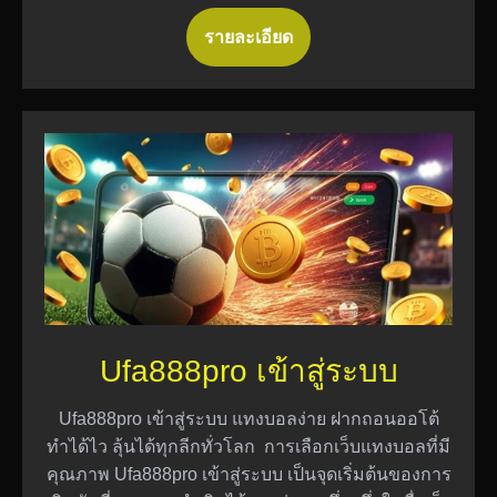
รายละเอียด
Ufa888pro เข้าสู่ระบบ
Ufa888pro เข้าสู่ระบบ แทงบอลง่าย ฝากถอนออโต้
ทำได้ไว ลุ้นได้ทุกลีกทั่วโลก การเลือกเว็บแทงบอลที่มี
คุณภาพ Ufa888pro เข้าสู่ระบบ เป็นจุดเริ่มต้นของการ