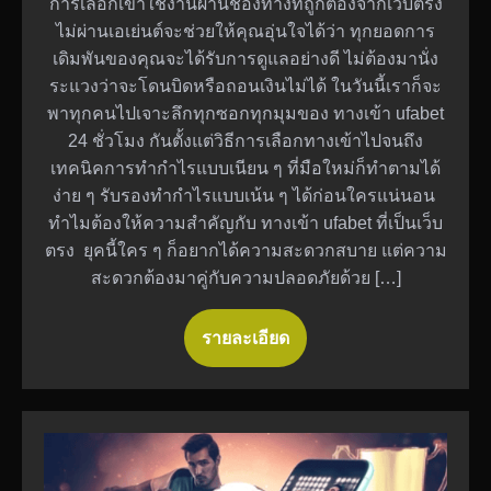
การเลือกเข้าใช้งานผ่านช่องทางที่ถูกต้องจากเว็บตรง
ไม่ผ่านเอเย่นต์จะช่วยให้คุณอุ่นใจได้ว่า ทุกยอดการ
เดิมพันของคุณจะได้รับการดูแลอย่างดี ไม่ต้องมานั่ง
ระแวงว่าจะโดนบิดหรือถอนเงินไม่ได้ ในวันนี้เราก็จะ
พาทุกคนไปเจาะลึกทุกซอกทุกมุมของ ทางเข้า ufabet
24 ชั่วโมง กันตั้งแต่วิธีการเลือกทางเข้าไปจนถึง
เทคนิคการทำกำไรแบบเนียน ๆ ที่มือใหม่ก็ทำตามได้
ง่าย ๆ รับรองทำกำไรแบบเน้น ๆ ได้ก่อนใครแน่นอน
ทำไมต้องให้ความสำคัญกับ ทางเข้า ufabet ที่เป็นเว็บ
ตรง ยุคนี้ใคร ๆ ก็อยากได้ความสะดวกสบาย แต่ความ
สะดวกต้องมาคู่กับความปลอดภัยด้วย […]
รายละเอียด