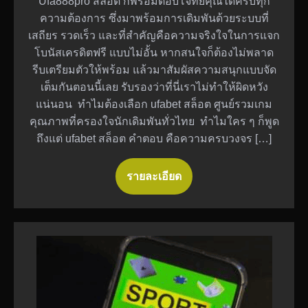
Ufa888pro สล็อต ก็พร้อมตอบโจทย์คุณได้ครบทุก
ความต้องการ ซึ่งมาพร้อมการเดิมพันด้วยระบบที่
เสถียร รวดเร็ว และที่สำคัญคือความจริงใจในการแจก
โบนัสเครดิตฟรี แบบไม่อั้น หากสนใจก็ต้องไม่พลาด
รีบเตรียมตัวให้พร้อม แล้วมาสัมผัสความสนุกแบบจัด
เต็มกันตอนนี้เลย รับรองว่าที่นี่เราไม่ทำให้ผิดหวัง
แน่นอน ทำไมต้องเลือก ufabet สล็อต ศูนย์รวมเกม
คุณภาพที่ครองใจนักเดิมพันทั่วไทย ทำไมใคร ๆ ก็พูด
ถึงแต่ ufabet สล็อต คำตอบ คือความครบวงจร […]
รายละเอียด