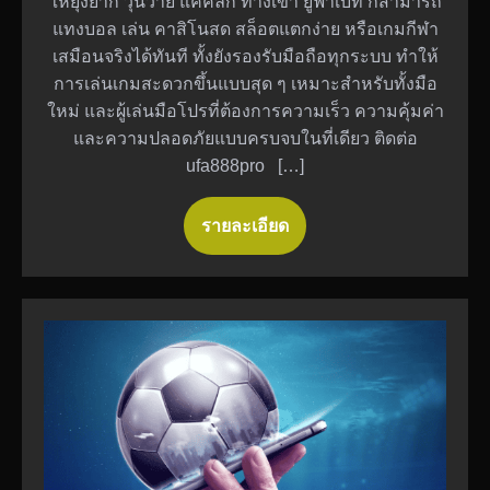
ให้ยุ่งยาก วุ่นวาย แค่คลิก ทางเข้า ยูฟ่าเบท ก็สามารถ
แทงบอล เล่น คาสิโนสด สล็อตแตกง่าย หรือเกมกีฬา
เสมือนจริงได้ทันที ทั้งยังรองรับมือถือทุกระบบ ทำให้
การเล่นเกมสะดวกขึ้นแบบสุด ๆ เหมาะสำหรับทั้งมือ
ใหม่ และผู้เล่นมือโปรที่ต้องการความเร็ว ความคุ้มค่า
และความปลอดภัยแบบครบจบในที่เดียว ติดต่อ
ufa888pro […]
รายละเอียด