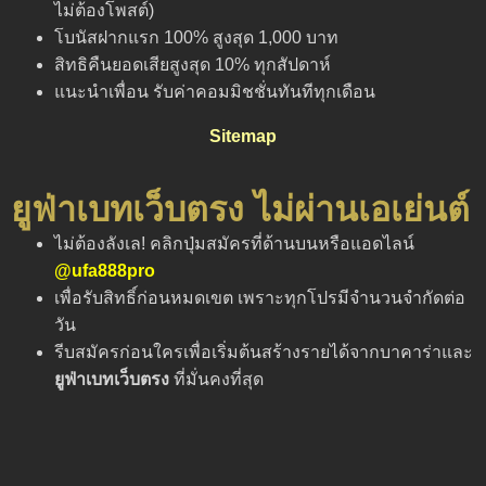
ไม่ต้องโพสต์)
โบนัสฝากแรก 100% สูงสุด 1,000 บาท
สิทธิคืนยอดเสียสูงสุด 10% ทุกสัปดาห์
แนะนำเพื่อน รับค่าคอมมิชชั่นทันทีทุกเดือน
Sitemap
ยูฟ่าเบทเว็บตรง ไม่ผ่านเอเย่นต์
ไม่ต้องลังเล! คลิกปุ่มสมัครที่ด้านบนหรือแอดไลน์
@ufa888pro
เพื่อรับสิทธิ์ก่อนหมดเขต เพราะทุกโปรมีจำนวนจำกัดต่อ
วัน
รีบสมัครก่อนใครเพื่อเริ่มต้นสร้างรายได้จากบาคาร่าและ
ยูฟ่าเบทเว็บตรง
ที่มั่นคงที่สุด