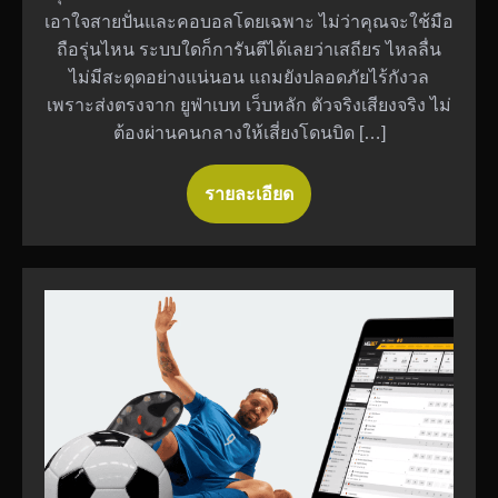
เอาใจสายปั่นและคอบอลโดยเฉพาะ ไม่ว่าคุณจะใช้มือ
ถือรุ่นไหน ระบบใดก็การันตีได้เลยว่าเสถียร ไหลลื่น
ไม่มีสะดุดอย่างแน่นอน แถมยังปลอดภัยไร้กังวล
เพราะส่งตรงจาก ยูฟ่าเบท เว็บหลัก ตัวจริงเสียงจริง ไม่
ต้องผ่านคนกลางให้เสี่ยงโดนบิด […]
รายละเอียด