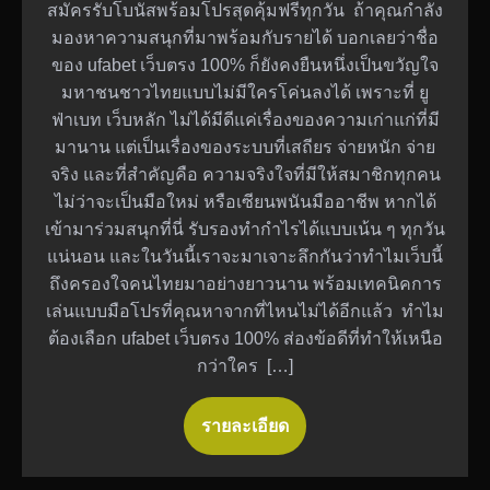
สมัครรับโบนัสพร้อมโปรสุดคุ้มฟรีทุกวัน ถ้าคุณกำลัง
มองหาความสนุกที่มาพร้อมกับรายได้ บอกเลยว่าชื่อ
ของ ufabet เว็บตรง 100% ก็ยังคงยืนหนึ่งเป็นขวัญใจ
มหาชนชาวไทยแบบไม่มีใครโค่นลงได้ เพราะที่ ยู
ฟ่าเบท เว็บหลัก ไม่ได้มีดีแค่เรื่องของความเก่าแก่ที่มี
มานาน แต่เป็นเรื่องของระบบที่เสถียร จ่ายหนัก จ่าย
จริง และที่สำคัญคือ ความจริงใจที่มีให้สมาชิกทุกคน
ไม่ว่าจะเป็นมือใหม่ หรือเซียนพนันมืออาชีพ หากได้
เข้ามาร่วมสนุกที่นี่ รับรองทำกำไรได้แบบเน้น ๆ ทุกวัน
แน่นอน และในวันนี้เราจะมาเจาะลึกกันว่าทำไมเว็บนี้
ถึงครองใจคนไทยมาอย่างยาวนาน พร้อมเทคนิคการ
เล่นแบบมือโปรที่คุณหาจากที่ไหนไม่ได้อีกแล้ว ทำไม
ต้องเลือก ufabet เว็บตรง 100% ส่องข้อดีที่ทำให้เหนือ
กว่าใคร […]
รายละเอียด