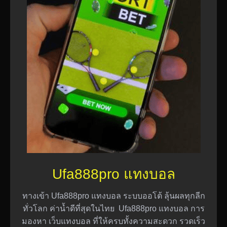
Ufa888pro แทงบอล
ทางเข้า Ufa888pro แทงบอล ระบบออโต้ ลุ้นผลทุกลีก
ทั่วโลก ค่าน้ำดีที่สุดในไทย Ufa888pro แทงบอล การ
มองหา เว็บแทงบอล ที่ให้ครบทั้งความสะดวก รวดเร็ว