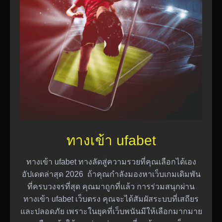
ทางเข้า ufabet
ทางเข้า ufabet ทางลัดสู่ความรวยที่คุณเลือกได้เอง
อัปเดตล่าสุด 2026 ถ้าคุณกำลังมองหาเว็บเกมเดิมพัน
ที่ครบวงจรที่สุด คุณมาถูกที่แล้ว การร่วมสนุกผ่าน
ทางเข้า ufabet เว็บตรง คุณจะได้สัมผัสระบบที่เสถียร
และปลอดภัย เพราะในยุคที่เว็บพนันมีให้เลือกมากมาย