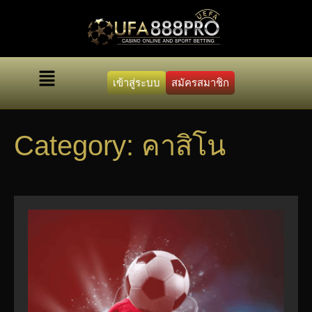
เข้าสู่ระบบ
สมัครสมาชิก
Category:
คาสิโน