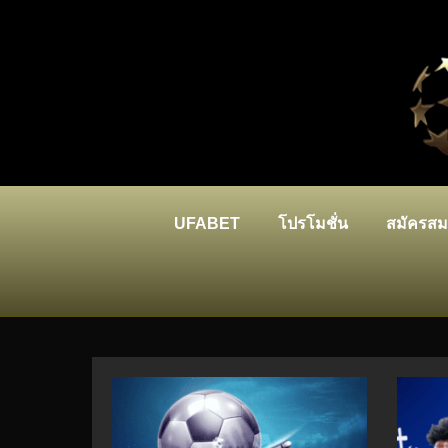
UFABET
โปรโมชั่น
สมัครสม