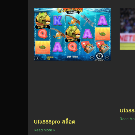
Ufa88
Read Mo
Ufa888pro สล็อต
Read More »