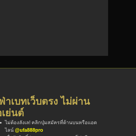
ูฟ่าเบทเว็บตรง ไม่ผ่าน
อเย่นต์
ไม่ต้องลังเล! คลิกปุ่มสมัครที่ด้านบนหรือแอด
ไลน์
@ufa888pro