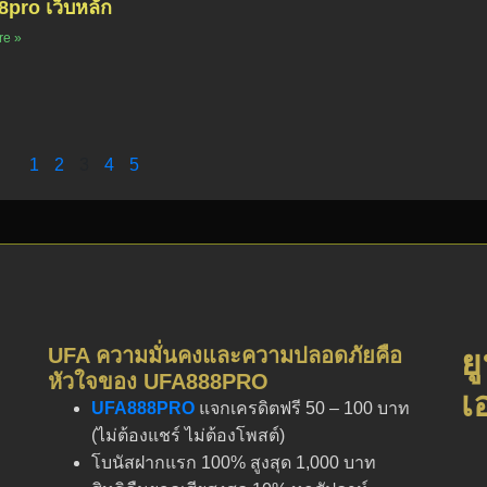
8pro เว็บหลัก
re »
1
2
3
4
5
UFA ความมั่นคงและความปลอดภัยคือ
ย
หัวใจของ UFA888PRO
เ
UFA888PRO
แจกเครดิตฟรี 50 – 100 บาท
(ไม่ต้องแชร์ ไม่ต้องโพสต์)
โบนัสฝากแรก 100% สูงสุด 1,000 บาท