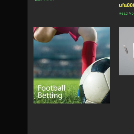
ufa88
Read Mo