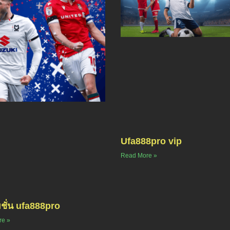
Ufa888pro vip
Read More »
ชั่น ufa888pro
re »