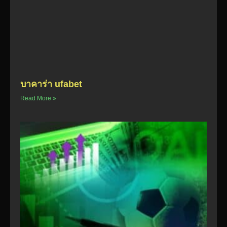
บาคาร่า ufabet
Read More »