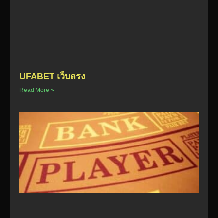
UFABET เว็บตรง
Read More »