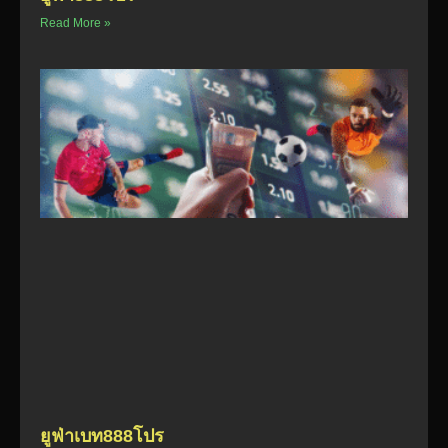
Read More »
ยูฟ่าเบท888โปร