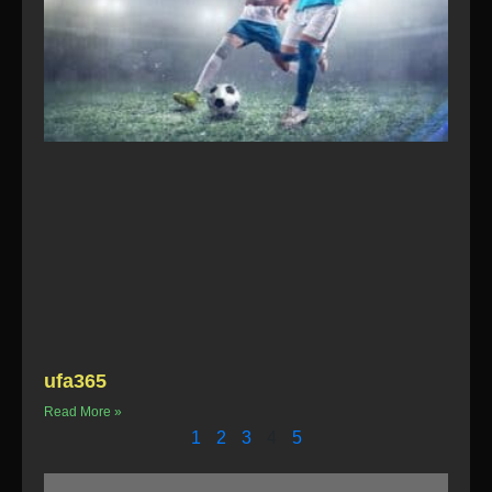
ufa365
Read More »
1
2
3
4
5