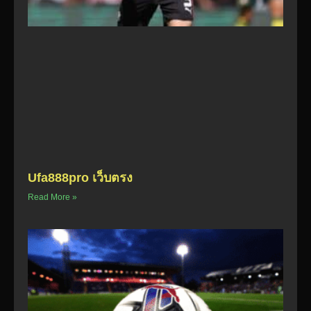
Ufa888pro เว็บตรง
Read More »