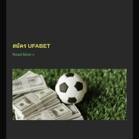
สมัคร UFABET
Read More »